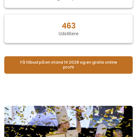
463
Udstillere
Få tilbud på en stand til 2028 og en gratis online
profil
Åb