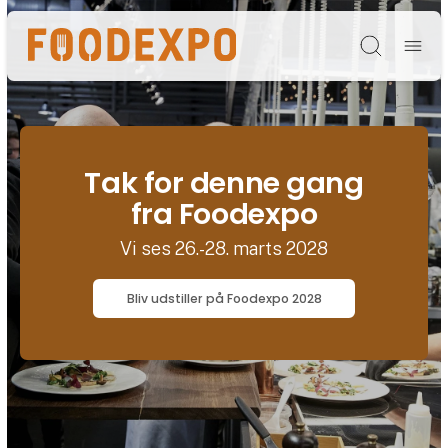
Søg
Tak for denne gang
fra Foodexpo
Vi ses 26.-28. marts 2028
Bliv udstiller på Foodexpo 2028