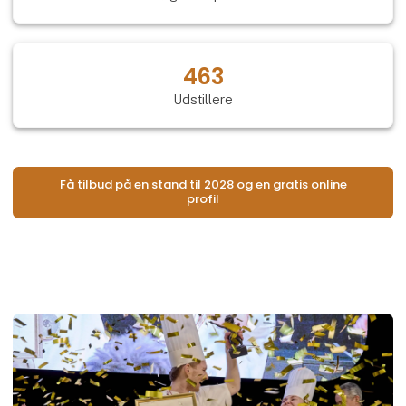
463
Udstillere
Få tilbud på en stand til 2028 og en gratis online
profil
Åb