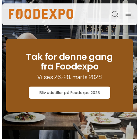
Søg
Tak for denne gang
fra Foodexpo
Vi ses 26.-28. marts 2028
Bliv udstiller på Foodexpo 2028