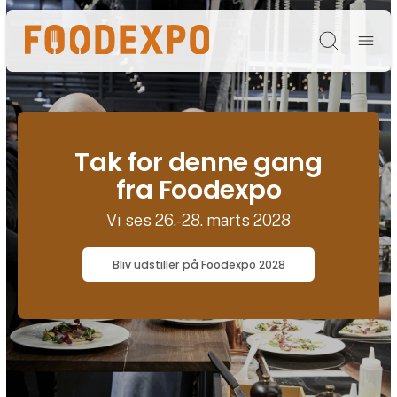
Søg
Tak for denne gang
fra Foodexpo
Vi ses 26.-28. marts 2028
Bliv udstiller på Foodexpo 2028