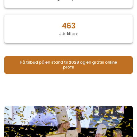
463
Udstillere
Få tilbud på en stand til 2028 og en gratis online
profil
Åb