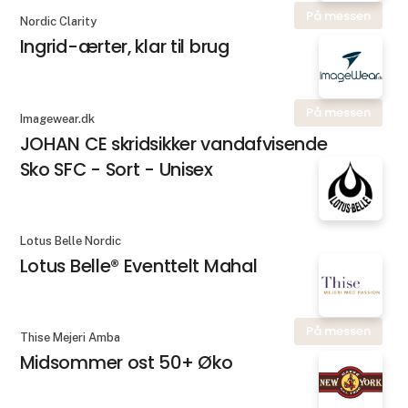
På messen
Nordic Clarity
Ingrid-ærter, klar til brug
På messen
Imagewear.dk
JOHAN CE skridsikker vandafvisende
Sko SFC - Sort - Unisex
Lotus Belle Nordic
Lotus Belle® Eventtelt Mahal
På messen
Thise Mejeri Amba
Midsommer ost 50+ Øko