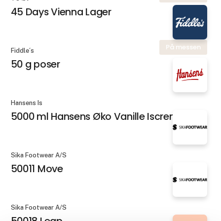
45 Days Vienna Lager
På messen
Fiddle´s
50 g poser
Hansens Is
5000 ml Hansens Øko Vanille Iscreme
Sika Footwear A/S
50011 Move
Sika Footwear A/S