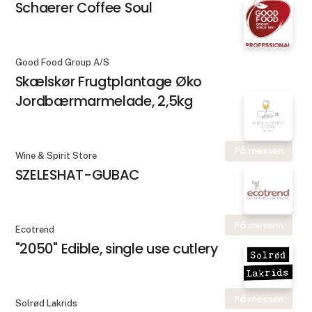
Schaerer Coffee Soul
Good Food Group A/S
Skælskør Frugtplantage Øko
Jordbærmarmelade, 2,5kg
På messen
Wine & Spirit Store
SZELESHAT-GUBAC
På messen
Ecotrend
"2050" Edible, single use cutlery
På messen
Solrød Lakrids