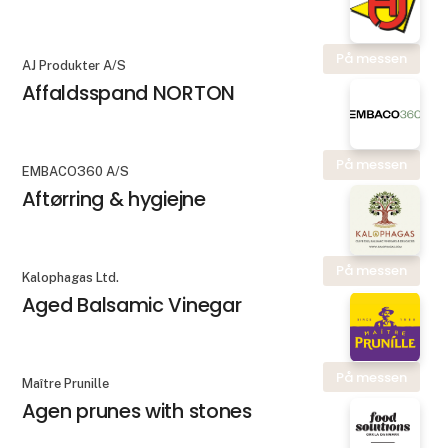
På messen
AJ Produkter A/S
Affaldsspand NORTON
På messen
EMBACO360 A/S
Aftørring & hygiejne
På messen
Kalophagas Ltd.
Aged Balsamic Vinegar
På messen
Maître Prunille
Agen prunes with stones