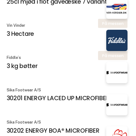
25cl mjød i flot gaveæske 7 varianter
På messen
Vin Vinder
3 Hectare
På messen
Fiddle´s
3 kg bøtter
Sika Footwear A/S
30201 ENERGY LACED UP MICROFIBER
Sika Footwear A/S
30202 ENERGY BOA® MICROFIBER