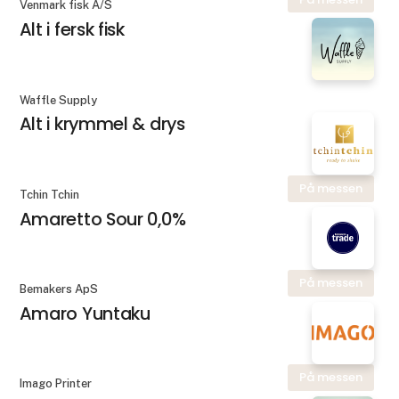
Venmark fisk A/S
Alt i fersk fisk
Waffle Supply
Alt i krymmel & drys
På messen
Tchin Tchin
Amaretto Sour 0,0%
På messen
Bemakers ApS
Amaro Yuntaku
På messen
Imago Printer