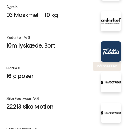
Agrain
03 Maskmel - 10 kg
Zederkof A/S
10m lyskæde, Sort
På messen
Fiddle´s
16 g poser
Sika Footwear A/S
22213 Sika Motion