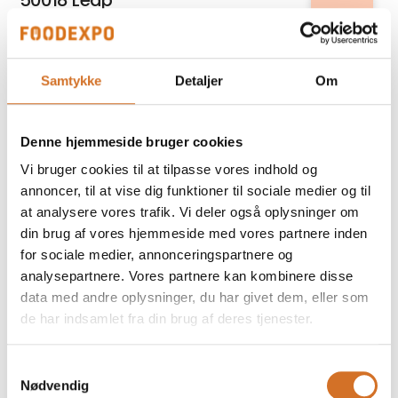
50018 Leap
Relatel A/S
Samtykke
Detaljer
Om
5G internet til erhverv
Denne hjemmeside bruger cookies
På messen
Fiddle´s
Vi bruger cookies til at tilpasse vores indhold og
70 g poser
annoncer, til at vise dig funktioner til sociale medier og til
at analysere vores trafik. Vi deler også oplysninger om
din brug af vores hjemmeside med vores partnere inden
for sociale medier, annonceringspartnere og
Kirkeby Cheese Export
analysepartnere. Vores partnere kan kombinere disse
A-Beta 10% fedt, Græsk type
data med andre oplysninger, du har givet dem, eller som
de har indsamlet fra din brug af deres tjenester.
På messen
Prime Spirits ApS
Samtykkevalg
Abrikos Rakija
Nødvendig