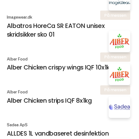
På messen
Imagewear.dk
Albatros HoreCa SR EATON unisex
skridsikker sko 01
På messen
Alber Food
Alber Chicken crispy wings IQF 10x1kg
På messen
Alber Food
Alber Chicken strips IQF 8x1kg
Sadea ApS
ALLDES 1L vandbaseret desinfektion