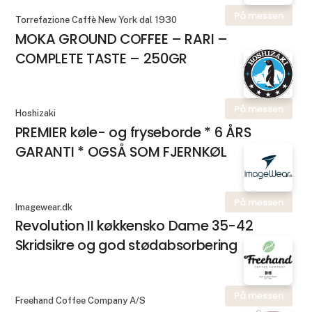
På messen
Torrefazione Caffè New York dal 1930
MOKA GROUND COFFEE – RARI –
COMPLETE TASTE – 250GR
På messen
Hoshizaki
PREMIER køle- og fryseborde * 6 ÅRS
GARANTI * OGSÅ SOM FJERNKØL
På messen
Imagewear.dk
Revolution II køkkensko Dame 35-42
Skridsikre og god stødabsorbering
På messen
Freehand Coffee Company A/S