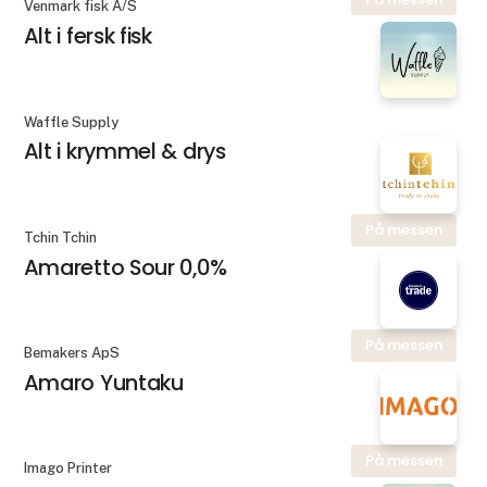
Venmark fisk A/S
Alt i fersk fisk
Waffle Supply
Alt i krymmel & drys
På messen
Tchin Tchin
Amaretto Sour 0,0%
På messen
Bemakers ApS
Amaro Yuntaku
På messen
Imago Printer