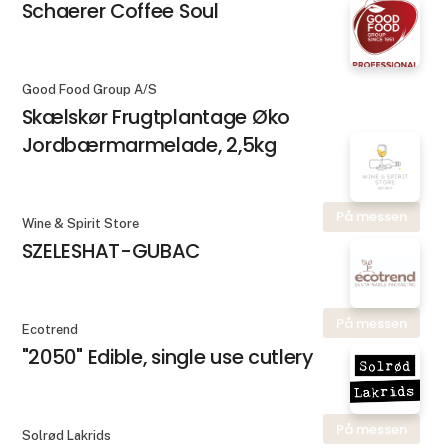
Schaerer Coffee Soul
Good Food Group A/S
Skælskør Frugtplantage Øko
Jordbærmarmelade, 2,5kg
På messen
Wine & Spirit Store
SZELESHAT-GUBAC
På messen
Ecotrend
"2050" Edible, single use cutlery
På messen
Solrød Lakrids