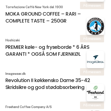
På messen
Torrefazione Caffè New York dal 1930
MOKA GROUND COFFEE – RARI –
COMPLETE TASTE – 250GR
På messen
Hoshizaki
PREMIER køle- og fryseborde * 6 ÅRS
GARANTI * OGSÅ SOM FJERNKØL
På messen
Imagewear.dk
Revolution II køkkensko Dame 35-42
Skridsikre og god stødabsorbering
På messen
Freehand Coffee Company A/S