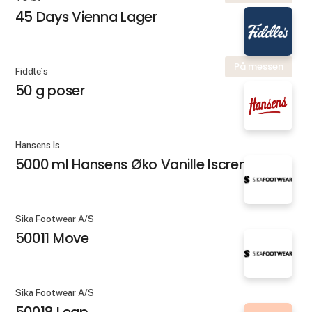
45 Days Vienna Lager
På messen
Fiddle´s
50 g poser
Hansens Is
5000 ml Hansens Øko Vanille Iscreme
Sika Footwear A/S
50011 Move
Sika Footwear A/S