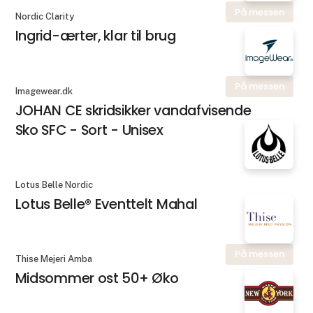
På messen
Nordic Clarity
Ingrid-ærter, klar til brug
På messen
Imagewear.dk
JOHAN CE skridsikker vandafvisende
Sko SFC - Sort - Unisex
Lotus Belle Nordic
Lotus Belle® Eventtelt Mahal
På messen
Thise Mejeri Amba
Midsommer ost 50+ Øko