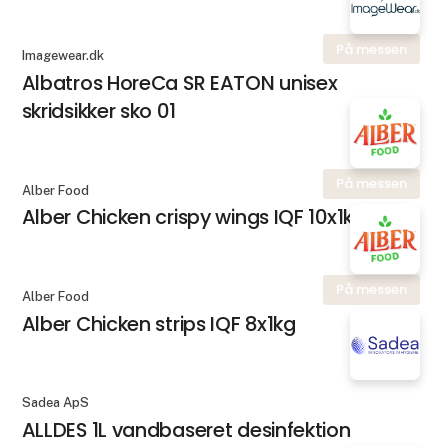
På messen
Imagewear.dk
Albatros HoreCa SR EATON unisex
skridsikker sko 01
På messen
Alber Food
Alber Chicken crispy wings IQF 10x1kg
På messen
Alber Food
Alber Chicken strips IQF 8x1kg
Sadea ApS
ALLDES 1L vandbaseret desinfektion