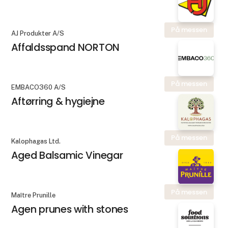
På messen
AJ Produkter A/S
Affaldsspand NORTON
På messen
EMBACO360 A/S
Aftørring & hygiejne
På messen
Kalophagas Ltd.
Aged Balsamic Vinegar
På messen
Maître Prunille
Agen prunes with stones