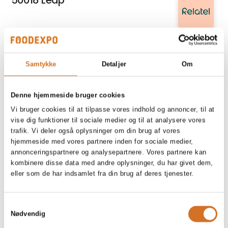
50018 Leap
Relatel A/S
5G internet til erhverv
Samtykke
Detaljer
Om
På messen
Fiddle´s
Denne hjemmeside bruger cookies
70 g poser
Vi bruger cookies til at tilpasse vores indhold og annoncer, til at
vise dig funktioner til sociale medier og til at analysere vores
trafik. Vi deler også oplysninger om din brug af vores
hjemmeside med vores partnere inden for sociale medier,
Kirkeby Cheese Export
annonceringspartnere og analysepartnere. Vores partnere kan
A-Beta 10% fedt, Græsk type
kombinere disse data med andre oplysninger, du har givet dem,
eller som de har indsamlet fra din brug af deres tjenester.
På messen
Prime Spirits ApS
Samtykkevalg
Abrikos Rakija
Nødvendig