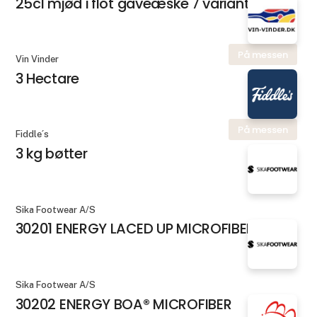
25cl mjød i flot gaveæske 7 varianter
På messen
Vin Vinder
3 Hectare
På messen
Fiddle´s
3 kg bøtter
Sika Footwear A/S
30201 ENERGY LACED UP MICROFIBER
Sika Footwear A/S
30202 ENERGY BOA® MICROFIBER