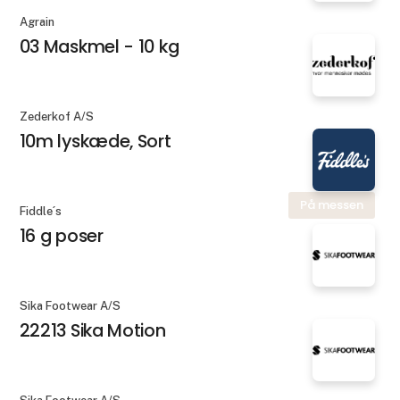
Agrain
03 Maskmel - 10 kg
Zederkof A/S
10m lyskæde, Sort
På messen
Fiddle´s
16 g poser
Sika Footwear A/S
22213 Sika Motion