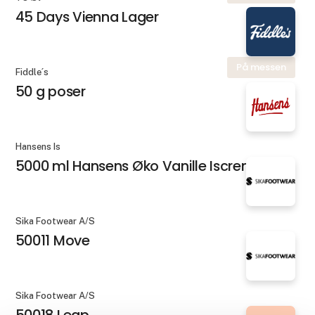
45 Days Vienna Lager
På messen
Fiddle´s
50 g poser
Hansens Is
5000 ml Hansens Øko Vanille Iscreme
Sika Footwear A/S
50011 Move
Sika Footwear A/S