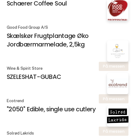
Schaerer Coffee Soul
Good Food Group A/S
Skælskør Frugtplantage Øko
Jordbærmarmelade, 2,5kg
På messen
Wine & Spirit Store
SZELESHAT-GUBAC
På messen
Ecotrend
"2050" Edible, single use cutlery
På messen
Solrød Lakrids