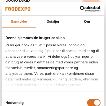
50018 Leap
Relatel A/S
Samtykke
Detaljer
Om
5G internet til erhverv
Denne hjemmeside bruger cookies
På messen
Fiddle´s
Vi bruger cookies til at tilpasse vores indhold og
70 g poser
annoncer, til at vise dig funktioner til sociale medier og til
at analysere vores trafik. Vi deler også oplysninger om
din brug af vores hjemmeside med vores partnere inden
for sociale medier, annonceringspartnere og
Kirkeby Cheese Export
analysepartnere. Vores partnere kan kombinere disse
A-Beta 10% fedt, Græsk type
data med andre oplysninger, du har givet dem, eller som
de har indsamlet fra din brug af deres tjenester.
På messen
Prime Spirits ApS
Samtykkevalg
Abrikos Rakija
Nødvendig