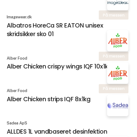
På messen
Imagewear.dk
Albatros HoreCa SR EATON unisex
skridsikker sko 01
På messen
Alber Food
Alber Chicken crispy wings IQF 10x1kg
På messen
Alber Food
Alber Chicken strips IQF 8x1kg
Sadea ApS
ALLDES 1L vandbaseret desinfektion