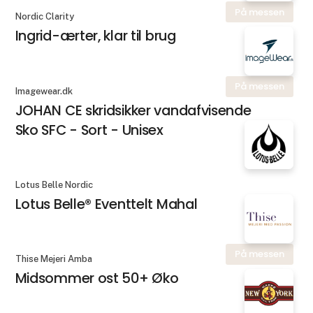
På messen
Nordic Clarity
Ingrid-ærter, klar til brug
På messen
Imagewear.dk
JOHAN CE skridsikker vandafvisende
Sko SFC - Sort - Unisex
Lotus Belle Nordic
Lotus Belle® Eventtelt Mahal
På messen
Thise Mejeri Amba
Midsommer ost 50+ Øko