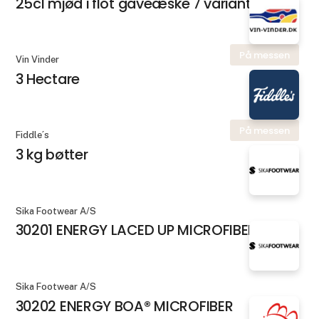
25cl mjød i flot gaveæske 7 varianter
På messen
Vin Vinder
3 Hectare
På messen
Fiddle´s
3 kg bøtter
Sika Footwear A/S
30201 ENERGY LACED UP MICROFIBER
Sika Footwear A/S
30202 ENERGY BOA® MICROFIBER