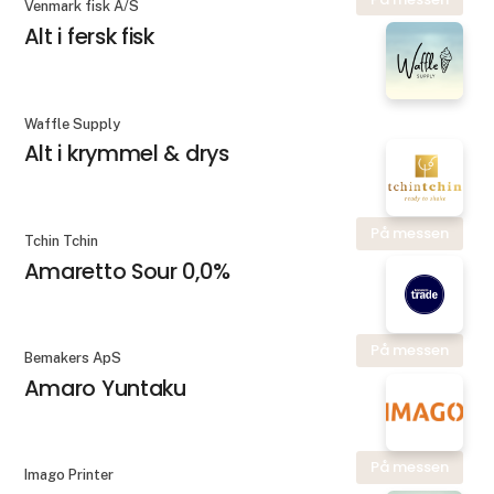
Venmark fisk A/S
Alt i fersk fisk
Waffle Supply
Alt i krymmel & drys
På messen
Tchin Tchin
Amaretto Sour 0,0%
På messen
Bemakers ApS
Amaro Yuntaku
På messen
Imago Printer