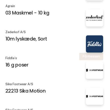
Agrain
03 Maskmel - 10 kg
Zederkof A/S
10m lyskæde, Sort
På messen
Fiddle´s
16 g poser
Sika Footwear A/S
22213 Sika Motion