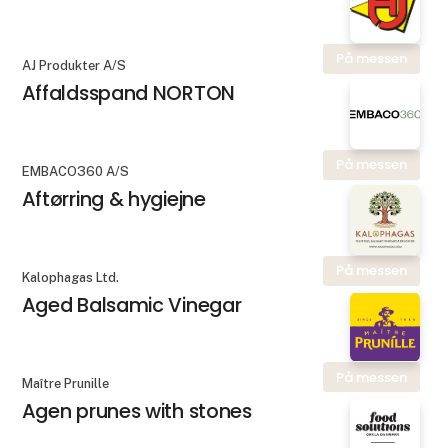
På messen
AJ Produkter A/S
Affaldsspand NORTON
På messen
EMBACO360 A/S
Aftørring & hygiejne
På messen
Kalophagas Ltd.
Aged Balsamic Vinegar
På messen
Maître Prunille
Agen prunes with stones