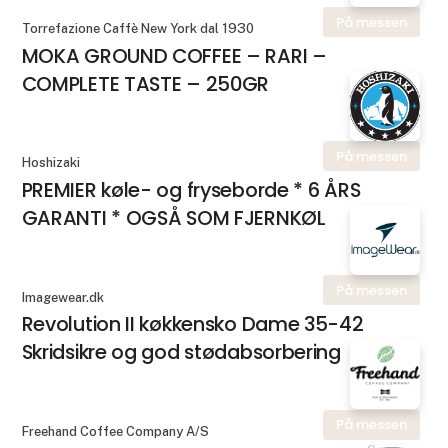
På messen
Torrefazione Caffè New York dal 1930
MOKA GROUND COFFEE – RARI –
COMPLETE TASTE – 250GR
På messen
Hoshizaki
PREMIER køle- og fryseborde * 6 ÅRS
GARANTI * OGSÅ SOM FJERNKØL
På messen
Imagewear.dk
Revolution II køkkensko Dame 35-42
Skridsikre og god stødabsorbering
På messen
Freehand Coffee Company A/S