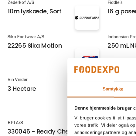
Zederkof A/S
Fiddle´s
10m lyskæde, Sort
16 g pose
Sika Footwear A/S
Indonesian Pr
22265 Sika Motion
250 mL N
På messen
Vin Vinder
Fiddle´s
3 Hectare
3 kg bøtt
Samtykke
Denne hjemmeside bruger c
Vi bruger cookies til at tilpas
På messen
BPI A/S
BPI A/S
vores trafik. Vi deler også 
330046 - Ready Chef
330061 -
annonceringspartnere og anal