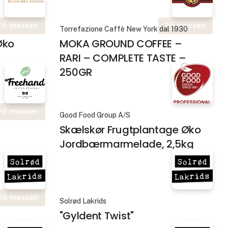
På messen
På messen
Torrefazione Caffè New York dal 1930
Øko
MOKA GROUND COFFEE –
RARI – COMPLETE TASTE –
250GR
På messen
Good Food Group A/S
Skælskør Frugtplantage Øko
Jordbærmarmelade, 2,5kg
På messen
Solrød Lakrids
"Gyldent Twist"