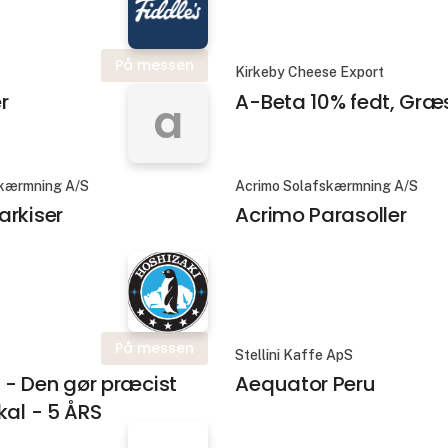
På messen
Kirkeby Cheese Export
r
A-Beta 10% fedt, Græ
a
skærmning A/S
Acrimo Solafskærmning A/S
arkiser
Acrimo Parasoller
På messen
Stellini Kaffe ApS
- Den gør præcist
Aequator Peru
kal - 5 ÅRS