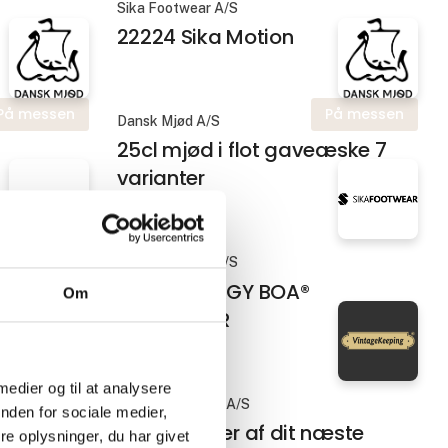
Sika Footwear A/S
22224 Sika Motion
På messen
På messen
Dansk Mjød A/S
25cl mjød i flot gaveæske 7
varianter
Sika Footwear A/S
UP
30202 ENERGY BOA®
Om
MICROFIBER
 medier og til at analysere
På messen
VintageKeeping A/S
nden for sociale medier,
3D tegninger af dit næste
e oplysninger, du har givet