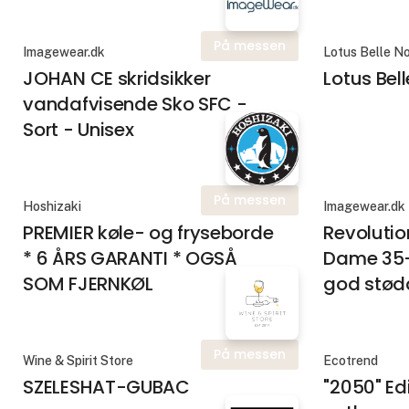
På messen
Imagewear.dk
Lotus Belle No
JOHAN CE skridsikker
Lotus Bel
vandafvisende Sko SFC -
Sort - Unisex
På messen
Hoshizaki
Imagewear.dk
PREMIER køle- og fryseborde
Revolutio
* 6 ÅRS GARANTI * OGSÅ
Dame 35-
SOM FJERNKØL
god stød
På messen
Wine & Spirit Store
Ecotrend
SZELESHAT-GUBAC
"2050" Edi