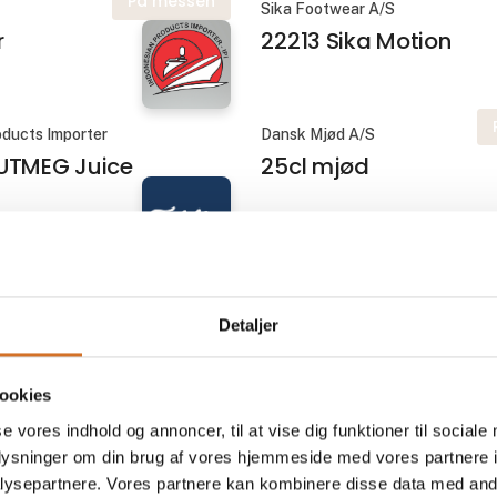
På messen
Sika Footwear A/S
r
22213 Sika Motion
oducts Importer
Dansk Mjød A/S
UTMEG Juice
25cl mjød
På messen
Sika Footwear A/S
er
30201 ENERGY LACED 
Detaljer
MICROFIBER
ookies
se vores indhold og annoncer, til at vise dig funktioner til sociale
På messen
BPI A/S
oplysninger om din brug af vores hjemmeside med vores partnere i
 Ready Chef
330062 - Ready Chef
ysepartnere. Vores partnere kan kombinere disse data med andr