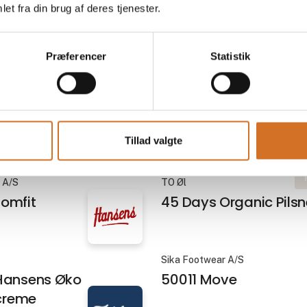
ried Chicken Thigh
Chicken legmeat Kar
et fra din brug af deres tjenester.
5 g
30g
Præferencer
Statistik
På messen
 A/S
Sika Footwear A/S
SPRINT KNIT LACE_
40206 / ACTIVE MICR
LACE
Tillad valgte
 A/S
TO Øl
omfit
45 Days Organic Pilsn
Sika Footwear A/S
Hansens Øko
50011 Move
screme