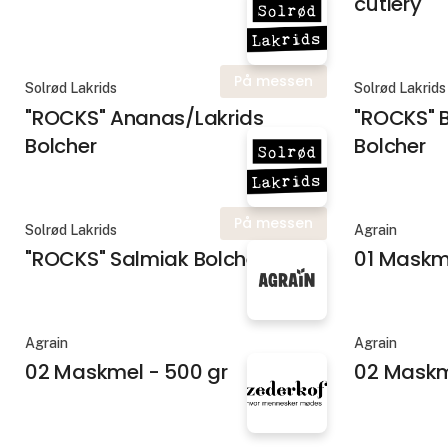
cutlery
På messen
Solrød Lakrids
Solrød Lakrids
"ROCKS" Ananas/Lakrids
"ROCKS" 
Bolcher
Bolcher
På messen
Solrød Lakrids
Agrain
"ROCKS" Salmiak Bolcher
01 Maskme
Agrain
Agrain
02 Maskmel - 500 gr
02 Maskm