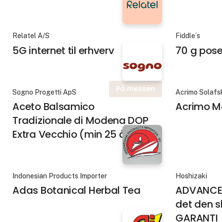
Relatel A/S
Fiddle´s
5G internet til erhverv
70 g pose
På messen
Sogno Progetti ApS
Acrimo Solaf
Aceto Balsamico
Acrimo M
Tradizionale di Modena DOP
Extra Vecchio (min 25 år)
Indonesian Products Importer
Hoshizaki
Adas Botanical Herbal Tea
ADVANCE 
det den s
GARANTI