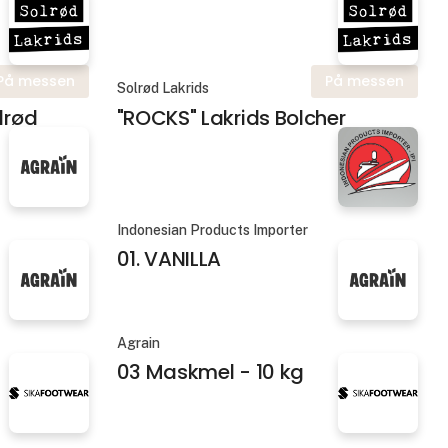
På messen
På messen
Solrød Lakrids
lrød
"ROCKS" Lakrids Bolcher
Indonesian Products Importer
01. VANILLA
Agrain
03 Maskmel - 10 kg