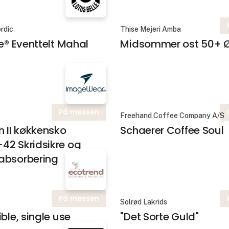
rdic
Thise Mejeri Amba
le® Eventtelt Mahal
Midsommer ost 50+ 
På messen
Freehand Coffee Company A/S
n II køkkensko
Schaerer Coffee Soul
42 Skridsikre og
absorbering
På messen
Solrød Lakrids
ble, single use
"Det Sorte Guld"