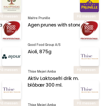
På messen
På messen
Maître Prunille
ar
Agen prunes with stones
Good Food Group A/S
Aioli, 875g
På messen
På messen
Thise Mejeri Amba
Aktiv Laktosefri drik m.
blåbær 300 ml.
På messen
På messen
Thise Mejeri Amba