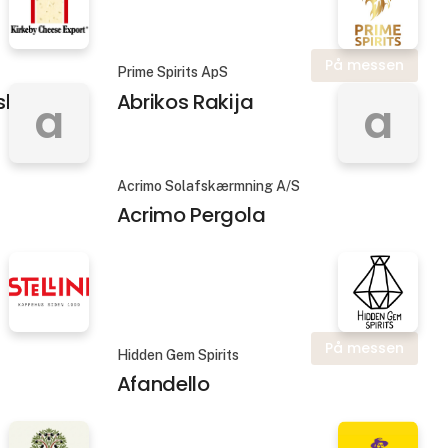
På messen
Prime Spirits ApS
sk type
Abrikos Rakija
a
a
Acrimo Solafskærmning A/S
Acrimo Pergola
På messen
Hidden Gem Spirits
Afandello