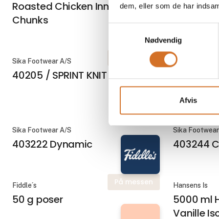
Roasted Chicken Innerfillet t
Breaded F
dem, eller som de har indsaml
Chunks
Burger 12
Samtykkevalg
Nødvendig
På messen
Sika Footwear A/S
Sika Footwear
40205 / SPRINT KNIT LACE
40205 / 
Afvis
Sika Footwear A/S
Sika Footwear
403222 Dynamic
403244 C
På messen
Fiddle´s
Hansens Is
50 g poser
5000 ml 
Vanille I