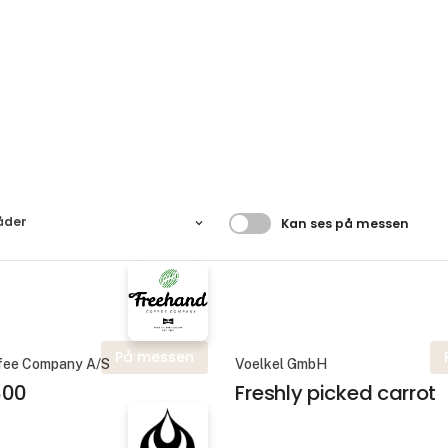
Filtrer resultater
åder
Kan ses på messen
På messen
fee Company A/S
Voelkel GmbH
800
Freshly picked carrot