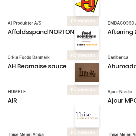
På messen
AJ Produkter A/S
EMBACO360 
Affaldsspand NORTON
Aftørring
På messen
Orkla Foods Danmark
Daniberica
AH Bearnaise sauce
Ahumado
På messen
HUMBLE
Ajour Nordic
AIR
Ajour MP
På messen
Thise Mejeri Amba
Thise Mejeri 