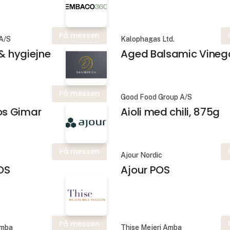
På messen
A/S
Kalophagas Ltd.
 & hygiejne
Aged Balsamic Vineg
På messen
Good Food Group A/S
s Gimar
Aioli med chili, 875g
På messen
Ajour Nordic
OS
Ajour POS
På messen
Amba
Thise Mejeri Amba