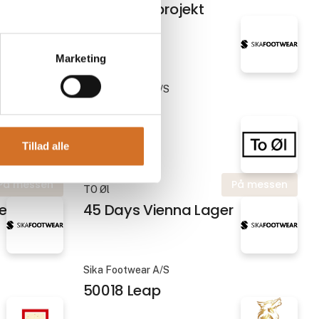
aage
vinkælder projekt
Marketing
På messen
Sika Footwear A/S
OFIBER
403211 LIFE
Tillad alle
På messen
På messen
TO Øl
er
45 Days Vienna Lager
Sika Footwear A/S
50018 Leap