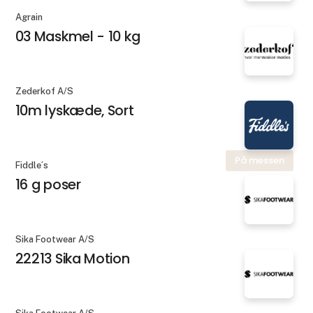
Agrain
03 Maskmel - 10 kg
Zederkof A/S
10m lyskæde, Sort
På messen
Fiddle´s
16 g poser
Sika Footwear A/S
22213 Sika Motion