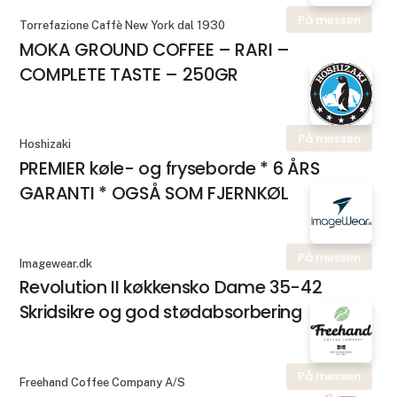
På messen
Torrefazione Caffè New York dal 1930
MOKA GROUND COFFEE – RARI –
COMPLETE TASTE – 250GR
På messen
Hoshizaki
PREMIER køle- og fryseborde * 6 ÅRS
GARANTI * OGSÅ SOM FJERNKØL
På messen
Imagewear.dk
Revolution II køkkensko Dame 35-42
Skridsikre og god stødabsorbering
På messen
Freehand Coffee Company A/S