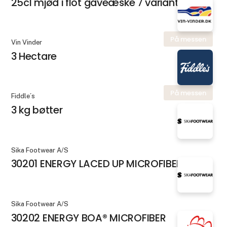
25cl mjød i flot gaveæske 7 varianter
På messen
Vin Vinder
3 Hectare
På messen
Fiddle´s
3 kg bøtter
Sika Footwear A/S
30201 ENERGY LACED UP MICROFIBER
Sika Footwear A/S
30202 ENERGY BOA® MICROFIBER