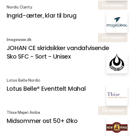
På messen
Nordic Clarity
Ingrid-ærter, klar til brug
På messen
Imagewear.dk
JOHAN CE skridsikker vandafvisende
Sko SFC - Sort - Unisex
Lotus Belle Nordic
Lotus Belle® Eventtelt Mahal
På messen
Thise Mejeri Amba
Midsommer ost 50+ Øko