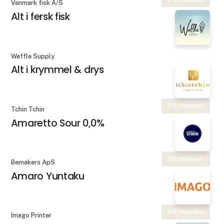
Venmark fisk A/S
Alt i fersk fisk
Waffle Supply
Alt i krymmel & drys
På messen
Tchin Tchin
Amaretto Sour 0,0%
På messen
Bemakers ApS
Amaro Yuntaku
På messen
Imago Printer