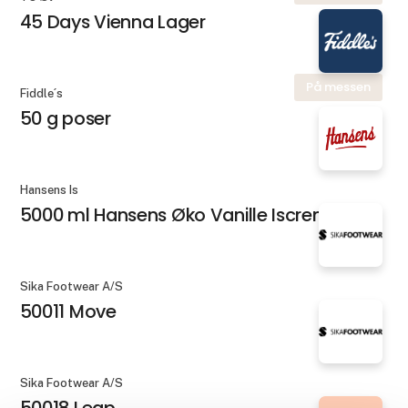
45 Days Vienna Lager
På messen
Fiddle´s
50 g poser
Hansens Is
5000 ml Hansens Øko Vanille Iscreme
Sika Footwear A/S
50011 Move
Sika Footwear A/S