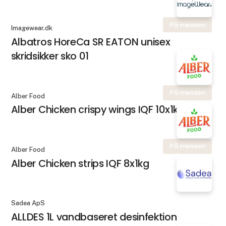
På messen
Imagewear.dk
Albatros HoreCa SR EATON unisex
skridsikker sko 01
På messen
Alber Food
Alber Chicken crispy wings IQF 10x1kg
På messen
Alber Food
Alber Chicken strips IQF 8x1kg
Sadea ApS
ALLDES 1L vandbaseret desinfektion