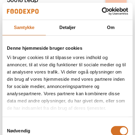
50018 Leap
Relatel A/S
Samtykke
Detaljer
Om
5G internet til erhverv
Denne hjemmeside bruger cookies
På messen
Fiddle´s
Vi bruger cookies til at tilpasse vores indhold og
70 g poser
annoncer, til at vise dig funktioner til sociale medier og til
at analysere vores trafik. Vi deler også oplysninger om
din brug af vores hjemmeside med vores partnere inden
for sociale medier, annonceringspartnere og
Kirkeby Cheese Export
analysepartnere. Vores partnere kan kombinere disse
A-Beta 10% fedt, Græsk type
data med andre oplysninger, du har givet dem, eller som
de har indsamlet fra din brug af deres tjenester.
På messen
Prime Spirits ApS
Samtykkevalg
Abrikos Rakija
Nødvendig