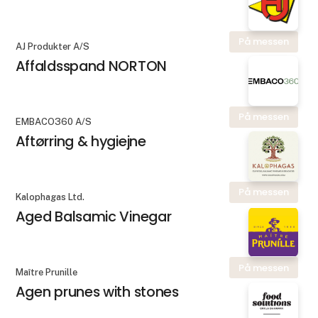
På messen
AJ Produkter A/S
Affaldsspand NORTON
På messen
EMBACO360 A/S
Aftørring & hygiejne
På messen
Kalophagas Ltd.
Aged Balsamic Vinegar
På messen
Maître Prunille
Agen prunes with stones