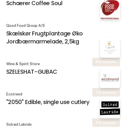
Schaerer Coffee Soul
Good Food Group A/S
Skælskør Frugtplantage Øko
Jordbærmarmelade, 2,5kg
På messen
Wine & Spirit Store
SZELESHAT-GUBAC
På messen
Ecotrend
"2050" Edible, single use cutlery
På messen
Solrød Lakrids