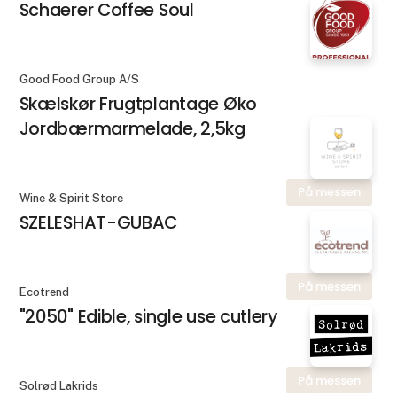
Schaerer Coffee Soul
Good Food Group A/S
Skælskør Frugtplantage Øko
Jordbærmarmelade, 2,5kg
På messen
Wine & Spirit Store
SZELESHAT-GUBAC
På messen
Ecotrend
"2050" Edible, single use cutlery
På messen
Solrød Lakrids