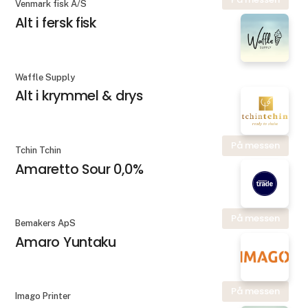
Venmark fisk A/S
Alt i fersk fisk
Waffle Supply
Alt i krymmel & drys
På messen
Tchin Tchin
Amaretto Sour 0,0%
På messen
Bemakers ApS
Amaro Yuntaku
På messen
Imago Printer