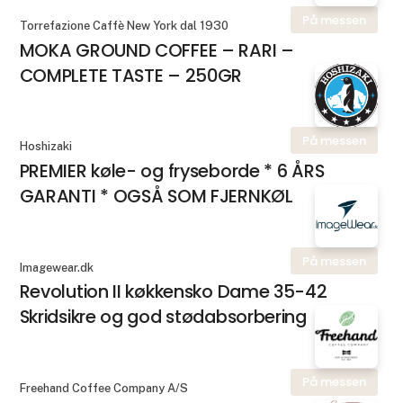
På messen
Torrefazione Caffè New York dal 1930
MOKA GROUND COFFEE – RARI –
COMPLETE TASTE – 250GR
På messen
Hoshizaki
PREMIER køle- og fryseborde * 6 ÅRS
GARANTI * OGSÅ SOM FJERNKØL
På messen
Imagewear.dk
Revolution II køkkensko Dame 35-42
Skridsikre og god stødabsorbering
På messen
Freehand Coffee Company A/S