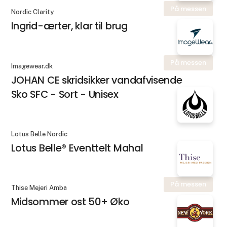
På messen
Nordic Clarity
Ingrid-ærter, klar til brug
På messen
Imagewear.dk
JOHAN CE skridsikker vandafvisende
Sko SFC - Sort - Unisex
Lotus Belle Nordic
Lotus Belle® Eventtelt Mahal
På messen
Thise Mejeri Amba
Midsommer ost 50+ Øko