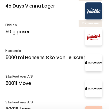
45 Days Vienna Lager
På messen
Fiddle´s
50 g poser
Hansens Is
5000 ml Hansens Øko Vanille Iscreme
Sika Footwear A/S
50011 Move
Sika Footwear A/S