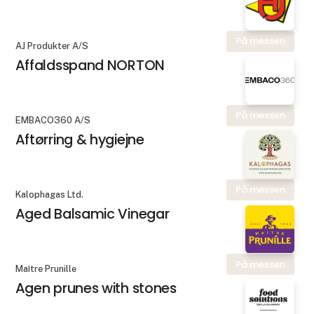
På messen
AJ Produkter A/S
Affaldsspand NORTON
På messen
EMBACO360 A/S
Aftørring & hygiejne
På messen
Kalophagas Ltd.
Aged Balsamic Vinegar
På messen
Maître Prunille
Agen prunes with stones