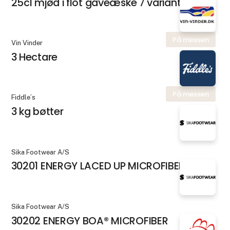
25cl mjød i flot gaveæske 7 varianter
På messen
Vin Vinder
3 Hectare
På messen
Fiddle´s
3 kg bøtter
Sika Footwear A/S
30201 ENERGY LACED UP MICROFIBER
Sika Footwear A/S
30202 ENERGY BOA® MICROFIBER