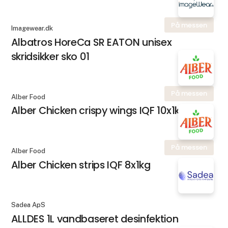
På messen
Imagewear.dk
Albatros HoreCa SR EATON unisex
skridsikker sko 01
På messen
Alber Food
Alber Chicken crispy wings IQF 10x1kg
På messen
Alber Food
Alber Chicken strips IQF 8x1kg
Sadea ApS
ALLDES 1L vandbaseret desinfektion