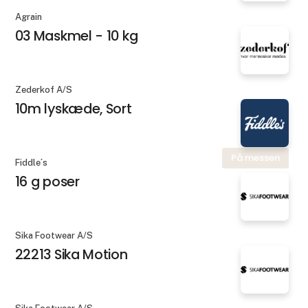
Agrain
03 Maskmel - 10 kg
Zederkof A/S
10m lyskæde, Sort
På messen
Fiddle´s
16 g poser
Sika Footwear A/S
22213 Sika Motion