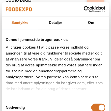
50018 Leap
Relatel A/S
Samtykke
Detaljer
Om
5G internet til erhverv
Denne hjemmeside bruger cookies
På messen
Fiddle´s
Vi bruger cookies til at tilpasse vores indhold og
70 g poser
annoncer, til at vise dig funktioner til sociale medier og til
at analysere vores trafik. Vi deler også oplysninger om
din brug af vores hjemmeside med vores partnere inden
for sociale medier, annonceringspartnere og
Kirkeby Cheese Export
analysepartnere. Vores partnere kan kombinere disse
A-Beta 10% fedt, Græsk type
data med andre oplysninger, du har givet dem, eller som
de har indsamlet fra din brug af deres tjenester.
På messen
Prime Spirits ApS
Samtykkevalg
Abrikos Rakija
Nødvendig