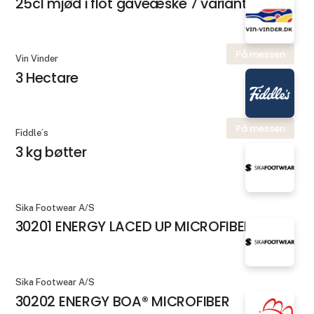
25cl mjød i flot gaveæske 7 varianter
På messen
Vin Vinder
3 Hectare
På messen
Fiddle´s
3 kg bøtter
Sika Footwear A/S
30201 ENERGY LACED UP MICROFIBER
Sika Footwear A/S
30202 ENERGY BOA® MICROFIBER