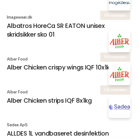
På messen
Imagewear.dk
Albatros HoreCa SR EATON unisex
skridsikker sko 01
På messen
Alber Food
Alber Chicken crispy wings IQF 10x1kg
På messen
Alber Food
Alber Chicken strips IQF 8x1kg
Sadea ApS
ALLDES 1L vandbaseret desinfektion