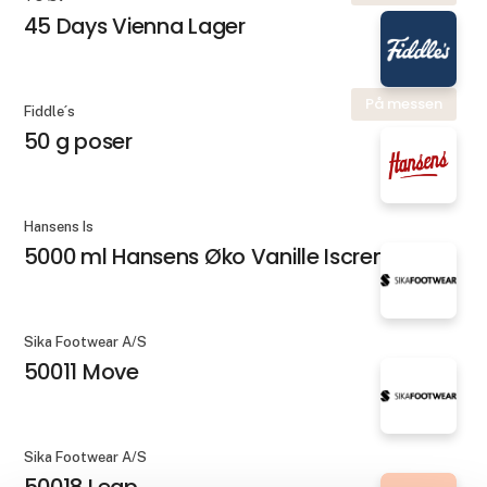
45 Days Vienna Lager
På messen
Fiddle´s
50 g poser
Hansens Is
5000 ml Hansens Øko Vanille Iscreme
Sika Footwear A/S
50011 Move
Sika Footwear A/S