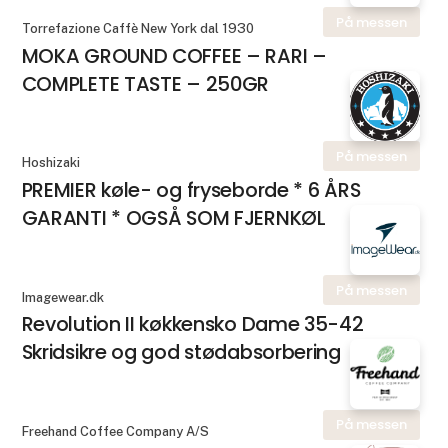
På messen
Torrefazione Caffè New York dal 1930
MOKA GROUND COFFEE – RARI –
COMPLETE TASTE – 250GR
På messen
Hoshizaki
PREMIER køle- og fryseborde * 6 ÅRS
GARANTI * OGSÅ SOM FJERNKØL
På messen
Imagewear.dk
Revolution II køkkensko Dame 35-42
Skridsikre og god stødabsorbering
På messen
Freehand Coffee Company A/S