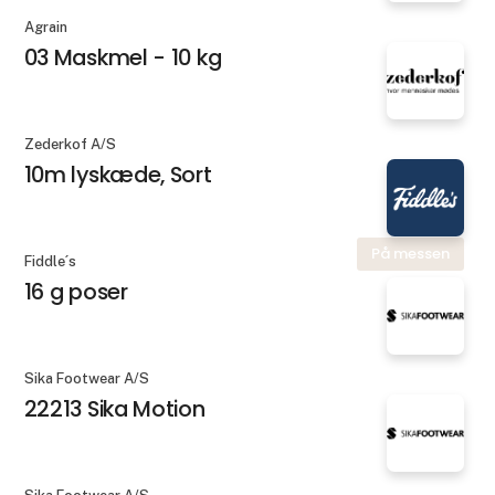
Agrain
03 Maskmel - 10 kg
Zederkof A/S
10m lyskæde, Sort
På messen
Fiddle´s
16 g poser
Sika Footwear A/S
22213 Sika Motion