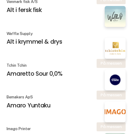
Venmark fisk A/S
Alt i fersk fisk
Waffle Supply
Alt i krymmel & drys
På messen
Tchin Tchin
Amaretto Sour 0,0%
På messen
Bemakers ApS
Amaro Yuntaku
På messen
Imago Printer