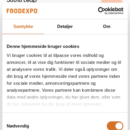
50018 Leap
Relatel A/S
Samtykke
Detaljer
Om
5G internet til erhverv
Denne hjemmeside bruger cookies
På messen
Fiddle´s
Vi bruger cookies til at tilpasse vores indhold og
70 g poser
annoncer, til at vise dig funktioner til sociale medier og til
at analysere vores trafik. Vi deler også oplysninger om
din brug af vores hjemmeside med vores partnere inden
for sociale medier, annonceringspartnere og
Kirkeby Cheese Export
analysepartnere. Vores partnere kan kombinere disse
A-Beta 10% fedt, Græsk type
data med andre oplysninger, du har givet dem, eller som
de har indsamlet fra din brug af deres tjenester.
På messen
Prime Spirits ApS
Samtykkevalg
Abrikos Rakija
Nødvendig