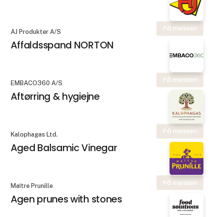
På messen
AJ Produkter A/S
Affaldsspand NORTON
På messen
EMBACO360 A/S
Aftørring & hygiejne
På messen
Kalophagas Ltd.
Aged Balsamic Vinegar
På messen
Maître Prunille
Agen prunes with stones