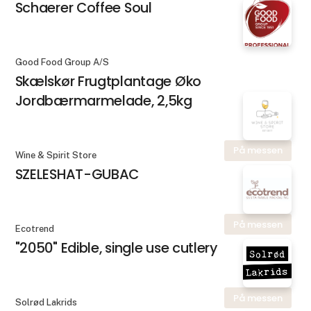
Schaerer Coffee Soul
Good Food Group A/S
Skælskør Frugtplantage Øko
Jordbærmarmelade, 2,5kg
På messen
Wine & Spirit Store
SZELESHAT-GUBAC
På messen
Ecotrend
"2050" Edible, single use cutlery
På messen
Solrød Lakrids