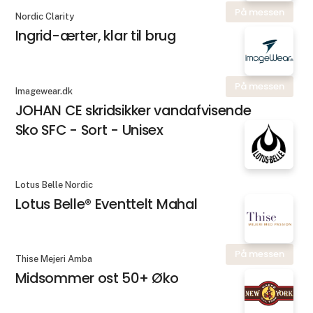
På messen
Nordic Clarity
Ingrid-ærter, klar til brug
På messen
Imagewear.dk
JOHAN CE skridsikker vandafvisende
Sko SFC - Sort - Unisex
Lotus Belle Nordic
Lotus Belle® Eventtelt Mahal
På messen
Thise Mejeri Amba
Midsommer ost 50+ Øko