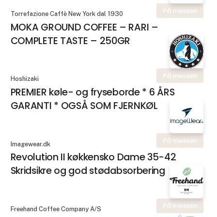
På messen
Torrefazione Caffè New York dal 1930
MOKA GROUND COFFEE – RARI –
COMPLETE TASTE – 250GR
På messen
Hoshizaki
PREMIER køle- og fryseborde * 6 ÅRS
GARANTI * OGSÅ SOM FJERNKØL
På messen
Imagewear.dk
Revolution II køkkensko Dame 35-42
Skridsikre og god stødabsorbering
På messen
Freehand Coffee Company A/S