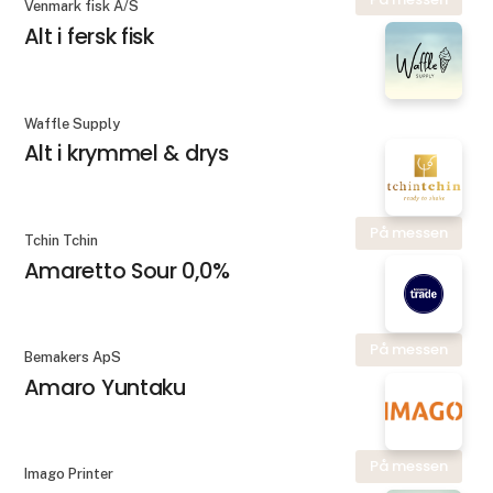
Venmark fisk A/S
Alt i fersk fisk
Waffle Supply
Alt i krymmel & drys
På messen
Tchin Tchin
Amaretto Sour 0,0%
På messen
Bemakers ApS
Amaro Yuntaku
På messen
Imago Printer