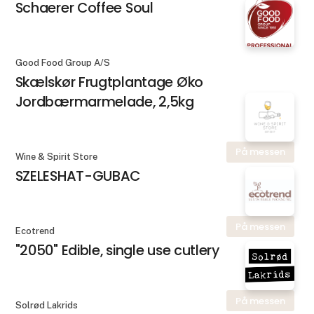
Schaerer Coffee Soul
Good Food Group A/S
Skælskør Frugtplantage Øko
Jordbærmarmelade, 2,5kg
På messen
Wine & Spirit Store
SZELESHAT-GUBAC
På messen
Ecotrend
"2050" Edible, single use cutlery
På messen
Solrød Lakrids