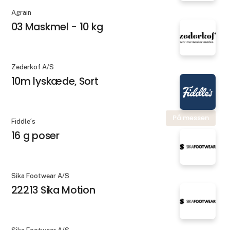
Agrain
03 Maskmel - 10 kg
Zederkof A/S
10m lyskæde, Sort
På messen
Fiddle´s
16 g poser
Sika Footwear A/S
22213 Sika Motion