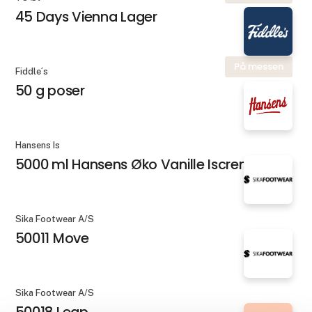
45 Days Vienna Lager
På messen
Fiddle´s
50 g poser
Hansens Is
5000 ml Hansens Øko Vanille Iscreme
Sika Footwear A/S
50011 Move
Sika Footwear A/S