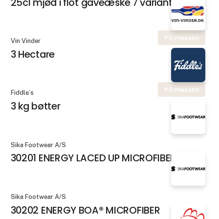
25cl mjød i flot gaveæske 7 varianter
På messen
Vin Vinder
3 Hectare
På messen
Fiddle´s
3 kg bøtter
Sika Footwear A/S
30201 ENERGY LACED UP MICROFIBER
Sika Footwear A/S
30202 ENERGY BOA® MICROFIBER