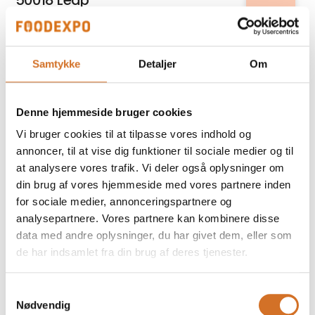
50018 Leap
Relatel A/S
Samtykke
Detaljer
Om
5G internet til erhverv
Denne hjemmeside bruger cookies
På messen
Fiddle´s
Vi bruger cookies til at tilpasse vores indhold og
70 g poser
annoncer, til at vise dig funktioner til sociale medier og til
at analysere vores trafik. Vi deler også oplysninger om
din brug af vores hjemmeside med vores partnere inden
for sociale medier, annonceringspartnere og
Kirkeby Cheese Export
analysepartnere. Vores partnere kan kombinere disse
A-Beta 10% fedt, Græsk type
data med andre oplysninger, du har givet dem, eller som
de har indsamlet fra din brug af deres tjenester.
På messen
Prime Spirits ApS
Samtykkevalg
Abrikos Rakija
Nødvendig