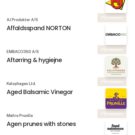
På messen
AJ Produkter A/S
Affaldsspand NORTON
På messen
EMBACO360 A/S
Aftørring & hygiejne
På messen
Kalophagas Ltd.
Aged Balsamic Vinegar
På messen
Maître Prunille
Agen prunes with stones