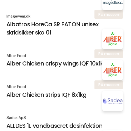
På messen
Imagewear.dk
Albatros HoreCa SR EATON unisex
skridsikker sko 01
På messen
Alber Food
Alber Chicken crispy wings IQF 10x1kg
På messen
Alber Food
Alber Chicken strips IQF 8x1kg
Sadea ApS
ALLDES 1L vandbaseret desinfektion