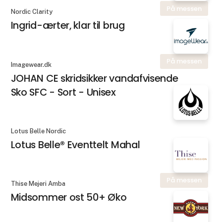
På messen
Nordic Clarity
Ingrid-ærter, klar til brug
På messen
Imagewear.dk
JOHAN CE skridsikker vandafvisende
Sko SFC - Sort - Unisex
Lotus Belle Nordic
Lotus Belle® Eventtelt Mahal
På messen
Thise Mejeri Amba
Midsommer ost 50+ Øko