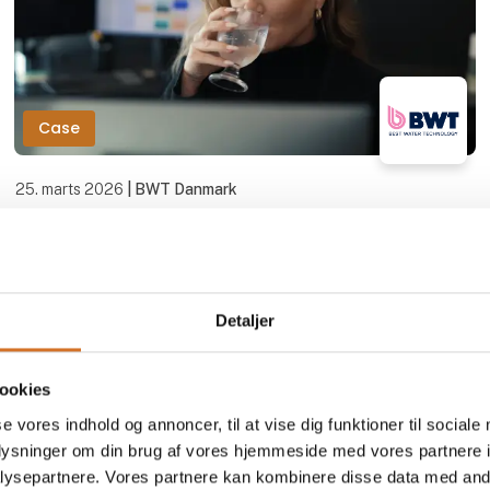
Case
25. marts 2026
| BWT Danmark
Derfor fik Godtand en vandkøler til
receptionen
Hos tandklinikken Godtand på Frederiksberg har de
Detaljer
fået en vandkøler fra BWT i receptionen.
Den nye vandkølers kølige og filtrerede vand er
populær hos både patienter og medarbejdere.
ookies
se vores indhold og annoncer, til at vise dig funktioner til sociale
Har du en kl
oplysninger om din brug af vores hjemmeside med vores partnere i
ysepartnere. Vores partnere kan kombinere disse data med andr