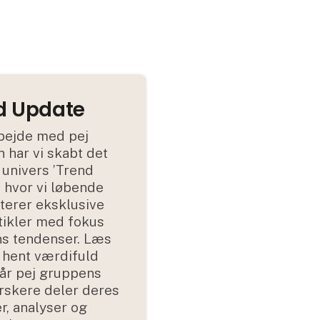
d Update
bejde med pej
 har vi skabt det
 univers ’Trend
, hvor vi løbende
erer eksklusive
tikler med fokus
ns tendenser. Læs
hent værdifuld
når pej gruppens
rskere deler deres
r, analyser og