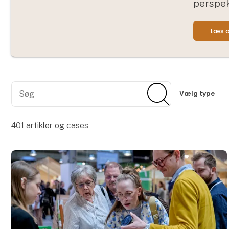
perspek
Læs a
Søg
Søg
Vælg type
401
artikler og cases