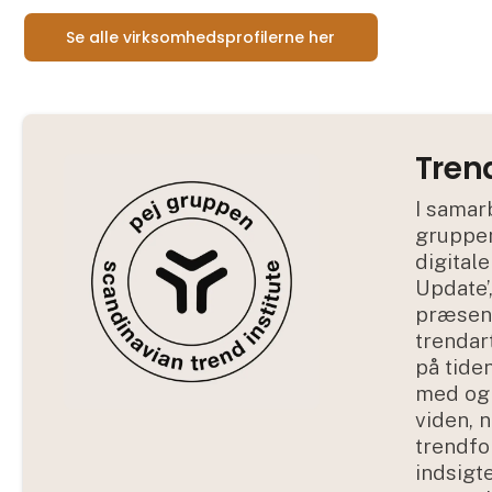
Se alle virksomhedsprofilerne her
Tren
I samar
gruppen
digitale
Update’
præsent
trendar
på tide
med og 
viden, 
trendfo
indsigte