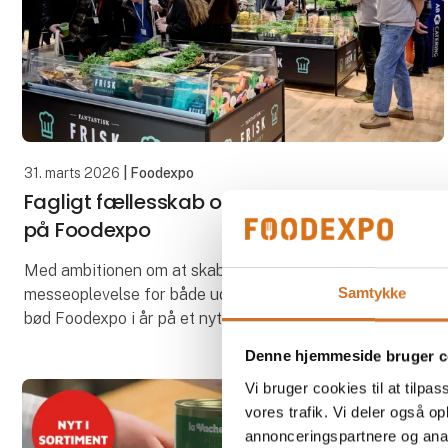
31. marts 2026
| Foodexpo
Fagligt fællesskab og fornyelse hittede
på Foodexpo
Med ambitionen om at skabe en fornyet faglig
Samtykke
messeoplevelse for både udstillere og besøgende
bød Foodexpo i år på et nyt messekoncept.
Konceptet samlede branchen i faglige fællesskaber
Denne hjemmeside bruger c
fordelt på 15 z
Vi bruger cookies til at tilpas
vores trafik. Vi deler også 
annonceringspartnere og anal