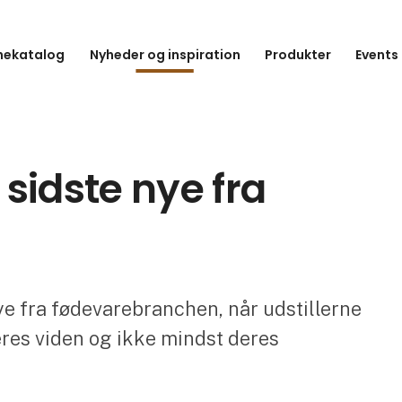
hekatalog
Nyheder og inspiration
Produkter
Events
t sidste nye fra
nye fra fødevarebranchen, når udstillerne
eres viden og ikke mindst deres