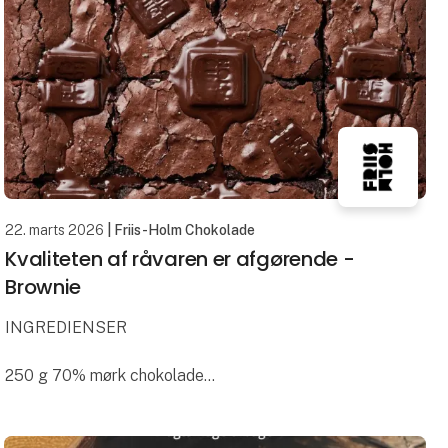
22. marts 2026
| Friis-Holm Chokolade
Kvaliteten af råvaren er afgørende -
Brownie
INGREDIENSER
250 g 70% mørk chokolade
250 g usaltet smør
475 g sukker
4 æg str. XL