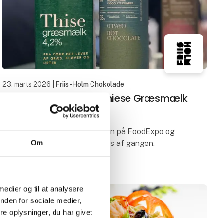
23. marts 2026
| Friis-Holm Chokolade
Varm Chokolade på Thiese Græsmælk
4,2%
Når man mødes på Mælkevejen på FoodExpo og
Om
laver nye samarbejder på tværs af gangen.
En varm chokolade lavet på Thiese´s græsmælk og
O´Payo 68% FRIIS HOLM chokolade.
 medier og til at analysere
nden for sociale medier,
Kom forbi K8180 og smag
e oplysninger, du har givet