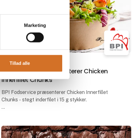
Marketing
22. marts 2026
| BPI A/S
Tillad alle
BPI Fodservice præsenterer Chicken
Innerfillet Chunks
BPI Fodservice præsenterer Chicken Innerfillet
Chunks - stegt inderfilet i 15 g stykker.
Saftige, stegte inderfileter af kyllingebryst i
ensartede stykker – klar til brug og nemme at
arbejde med.