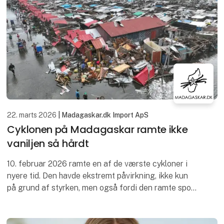
22. marts 2026
| Madagaskar.dk Import ApS
Cyklonen på Madagaskar ramte ikke
vaniljen så hårdt
10. februar 2026 ramte en af de værste cykloner i
nyere tid. Den havde ekstremt påvirkning, ikke kun
på grund af styrken, men også fordi den ramte spot
on på Toamasina, en af Madagaskars største byer.