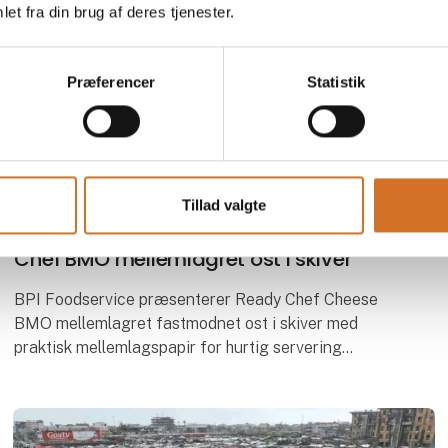
et fra din brug af deres tjenester.
Præferencer
Statistik
22. marts 2026
| BPI A/S
Tillad valgte
BPI Foodservice præsenterer: Ready
Chef BMO mellemlagret ost i skiver
BPI Foodservice præsenterer Ready Chef Cheese
BMO mellemlagret fastmodnet ost i skiver med
praktisk mellemlagspapir for hurtig servering
BMO – bolle med ost. - en dansk klassiker.
BMO mellemlagr