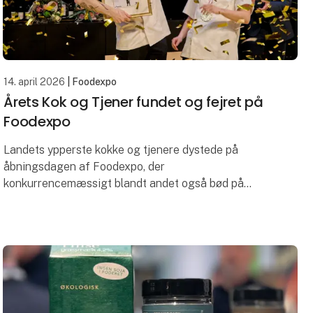
14. april 2026
| Foodexpo
Årets Kok og Tjener fundet og fejret på
Foodexpo
Landets ypperste kokke og tjenere dystede på
åbningsdagen af Foodexpo, der
konkurrencemæssigt blandt andet også bød på
Danmarks Bedste Konditor og
Danmarksmesterskabet i Mocktails. I det hele taget
bø