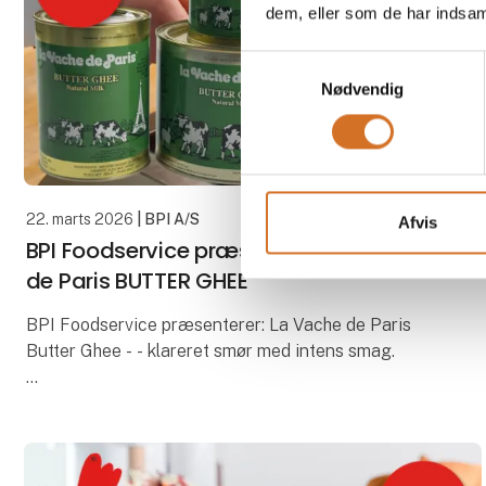
dem, eller som de har indsaml
Samtykkevalg
Nødvendig
22. marts 2026
| BPI A/S
Afvis
BPI Foodservice præsenterer: La Vache
de Paris BUTTER GHEE
BPI Foodservice præsenterer: La Vache de Paris
Butter Ghee - - klareret smør med intens smag.
Perfekt til ægte suacer, søde desserter og kager,
hvor den tilfører en varm, rund smørsmag og en
sprød