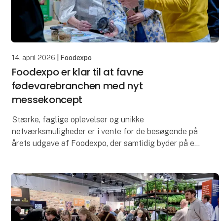
14. april 2026
| Foodexpo
Foodexpo er klar til at favne
fødevarebranchen med nyt
messekoncept
Stærke, faglige oplevelser og unikke
netværksmuligheder er i vente for de besøgende på
årets udgave af Foodexpo, der samtidig byder på et
nyt messekoncept. Fødevarebranchens centrale
mødested samler b