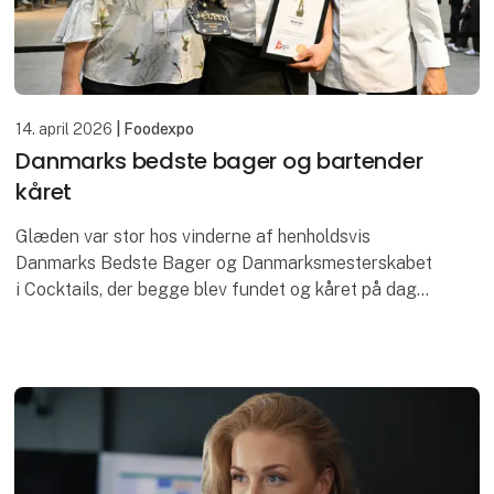
14. april 2026
| Foodexpo
Danmarks bedste bager og bartender
kåret
Glæden var stor hos vinderne af henholdsvis
Danmarks Bedste Bager og Danmarksmesterskabet
i Cocktails, der begge blev fundet og kåret på dag
to af Foodexpo, hvor flere prestigefyldte priser blev
uddel