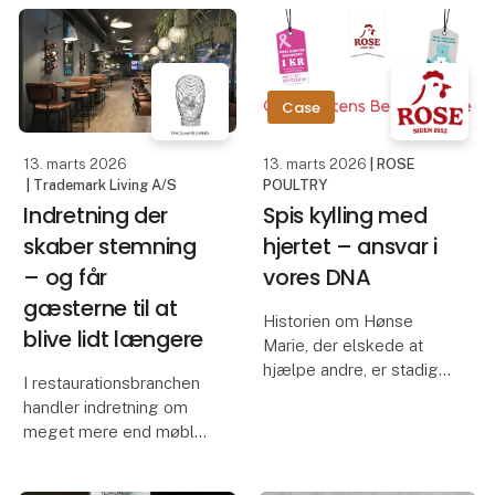
kvalitet i gaverne
Den landsdækkende
afspejler den oplevelse,
levering gav os
vi ønsker at give – og
fleksibilitet og tryghed –
det hele blev k
og prisen var konkurre
Case
13. marts 2026
13. marts 2026
| ROSE
| Trademark Living A/S
POULTRY
Indretning der
Spis kylling med
skaber stemning
hjertet – ansvar i
– og får
vores DNA
gæsterne til at
Historien om Hønse
blive lidt længere
Marie, der elskede at
hjælpe andre, er stadig
I restaurationsbranchen
dybt forankret i vores
handler indretning om
DNA hos Rose Poultry.
meget mere end møbler.
Derfor er vi stolte af at
Den rigtige atmosfære
indgå i en række
kan være med til at
samarbejder, hvor vi kan