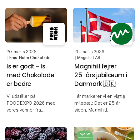
kyllingestykker af saftigt
BPI Foodservice
lårkød med sprød
præsenterer økologiske
overflade og en let
kyllinger fra Rokkedahl
krydret smagsprofil med
på Foodespo.
noter af ingefær og
hvidløg. Klar til brug
God trivsel giver bedre
efter let
20. marts 2026
20. marts 2026
kødkvalitet
| Friis-Holm Chokolade
| Magnihill AB
Is er godt - Is
Magnihill fejrer
Hos Rok
med Chokolade
25-års jubilæum i
er bedre
Danmark 🇩🇰
Vi udstiller på
I år markerer vi en vigtig
FOODEXPO 2026 med
milepæl: Det er 25 år
vores venner fra
siden, Magnihill
Hansens Is, så vi tør
etablerede sin
godt love at der er
tilstedeværelse i
masser af smagsprøver
Danmark.
på is og ikke mindst