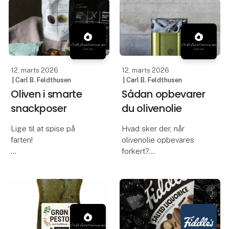
definere hele
støtte gode formål og
gæsteoplevelsen.
Materialer, belysning,
farver og detaljer spiller
sammen o
12. marts 2026
12. marts 2026
| Carl B. Feldthusen
| Carl B. Feldthusen
Oliven i smarte
Sådan opbevarer
snackposer
du olivenolie
Lige til at spise på
Hvad sker der, når
farten!
olivenolie opbevares
forkert?
Håndplukkede oliven fra
det græske fastland
Olivenolie er en fast del
med masser af smag og
af mange danskeres
bid. Samme enestående
køkken – og med god
kvalitet, som du kender
grund. Den er både
fra Feldthusen, men
sund, smager godt og