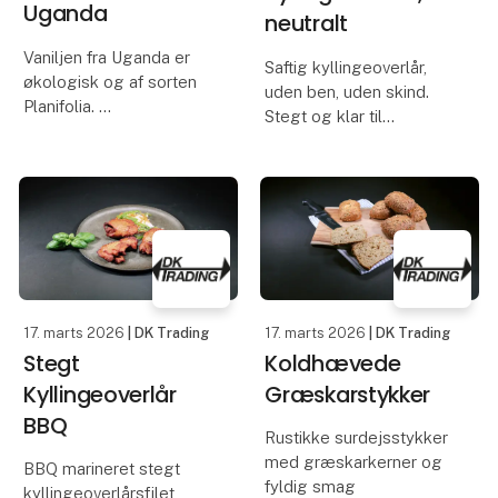
Uganda
neutralt
Vaniljen fra Uganda er
Saftig kyllingeoverlår,
økologisk og af sorten
uden ben, uden skind.
Planifolia.
Stegt og klar til
servering efter kort
Vaniljen er med sine
opvarmning.
kraftige noter af mørk
mælkechokolade,
smørfedme og intens
sødme a la tørrede
frugter særdeles god
sammen med solide
17. marts 2026
| DK Trading
17. marts 2026
| DK Trading
Stegt
Koldhævede
Kyllingeoverlår
Græskarstykker
BBQ
Rustikke surdejsstykker
med græskarkerner og
BBQ marineret stegt
fyldig smag
kyllingeoverlårsfilet