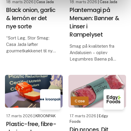
18. marts 2026
| Casa Jada
18. marts 2026
| Casa Jada
Black onion, garlic
Plantemagi på
& lemón er det
Menuen: Bønner &
nye sorte
Linser i
Rampelyset
“Sort Løg, Stor Smag:
Casa Jada løfter
Smag på kvaliteten fra
gourmetkøkkenet til nye
Andalusien – oplev
højder”
Legumbres Baena på
Casa Jada udvider
Foodexpo
sortimentet: Fra sort
hvidløg til det eksklusive
Når kvalitet og pris skal
sorte løg
gå hånd i hånd, er råvarer
Casa Jada har allerede
afgørende. På Foodexpo
markeret sig som en af
præsenterer Casa Jada
Case
Danm
et nøje udvalgt
sortiment fra
17. marts 2026
| KROONPAK
17. marts 2026
| Edgy
Foods
Plastic-free, fibre-
Din proces. Dit