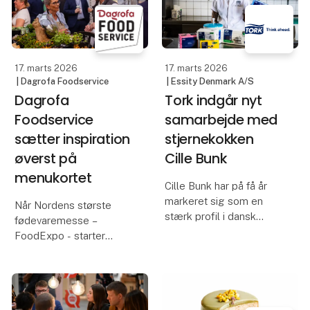
17. marts 2026
17. marts 2026
| Dagrofa Foodservice
| Essity Denmark A/S
Dagrofa
Tork indgår nyt
Foodservice
samarbejde med
sætter inspiration
stjernekokken
øverst på
Cille Bunk
menukortet
Cille Bunk har på få år
markeret sig som en
Når Nordens største
stærk profil i dansk
fødevaremesse –
gastronomi. Du kender
FoodExpo - starter
hende måske fra
søndag den 22. marts i
MasterChef og Go’
Herning, så kommer
morgen Danmark, og
Dagrofa Foodservice
samtidig er hun en del af
med ambitionen om at
kokkelandsholdet frem