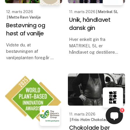
saltkaramel,
12. marts 2026
11. marts 2026
| Matrikel 5L
| Mette Ravn Vanilje
Unik, håndlavet
Bestøvning og
dansk gin
høst af vanilje
Hver enkelt gin fra
Vidste du, at
MATRIKEL 5L er
bestøvningen af
håndlavet og destilleret
vaniljeplanten foregår én
med en dristig, men
blomst ad gangen - og
balanceret, blanding af
skal ske, inden
smagsgivere, der tager
middagssolen tørrer
dig på en rejse gennem
pollenet ud?
rige og forskelligartede
smagslandskaber. Fra
Efter bestøvningen
de d
sætter vaniljeplanten
frugter (vaniljebønner),
1
11. marts 2026
som
| Friis-Holm Chokolade
Chokolade bør