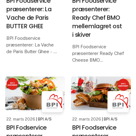
BPI Foodservice
BPI Foodservice
præsenterer: La
præsenterer:
Vache de Paris
Ready Chef BMO
BUTTER GHEE
mellemlagret ost
i skiver
BPI Foodservice
præsenterer: La Vache
BPI Foodservice
de Paris Butter Ghee - -
præsenterer Ready Chef
klareret smør med
Cheese BMO
intens smag.
mellemlagret
fastmodnet ost i skiver
Perfekt til ægte suacer,
med praktisk
søde desserter og
mellemlagspapir for
kager, hvor den tilfører
hurtig servering
en varm, rund smørsmag
og en sprød
BMO – bolle med ost. -
en dansk klassiker.
22. marts 2026
| BPI A/S
22. marts 2026
| BPI A/S
BMO mellemlagr
BPI Fodservice
BPI Foodservice
præsenterer
præsenterer