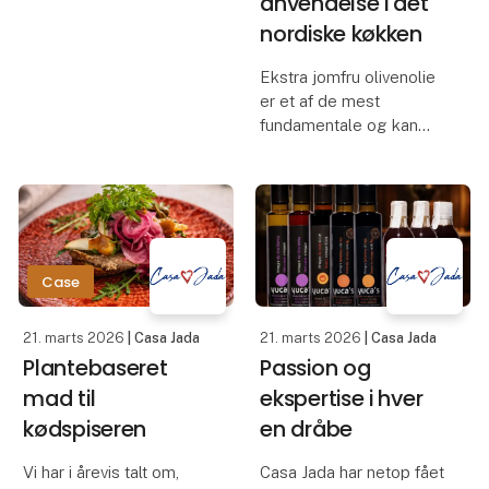
anvendelse i det
kollegiekøkken i Aarhus.
nordiske køkken
Ambitionen var enkel:
Mindre kemi, mere frugt.
Ekstra jomfru olivenolie
er et af de mest
Her ser du resultatet af
fundamentale og kan
en af vores allerf
samtidig være det mest
misforståede produkt i
danskernes daglige
køkken. Dens kvalitet,
smag og sundhedsværdi
afhænger i høj grad af,
Case
hvor
21. marts 2026
| Casa Jada
21. marts 2026
| Casa Jada
Plantebaseret
Passion og
mad til
ekspertise i hver
kødspiseren
en dråbe
Vi har i årevis talt om,
Casa Jada har netop fået