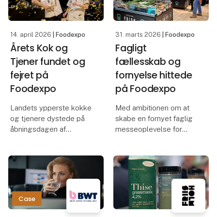
Fødevarebranchens
centrale mødested
samler b
14. april 2026
| Foodexpo
31. marts 2026
| Foodexpo
Årets Kok og
Fagligt
Tjener fundet og
fællesskab og
fejret på
fornyelse hittede
Foodexpo
på Foodexpo
Landets ypperste kokke
Med ambitionen om at
og tjenere dystede på
skabe en fornyet faglig
åbningsdagen af
messeoplevelse for
Foodexpo, der
både udstillere og
konkurrencemæssigt
besøgende bød
blandt andet også bød
Foodexpo i år på et nyt
på Danmarks Bedste
messekoncept.
Konditor og
Konceptet samlede
Danmarksmesterskabet
branchen i faglige
Case
i Mocktails. I det hele
fællesskaber fordelt på
taget bø
15 z