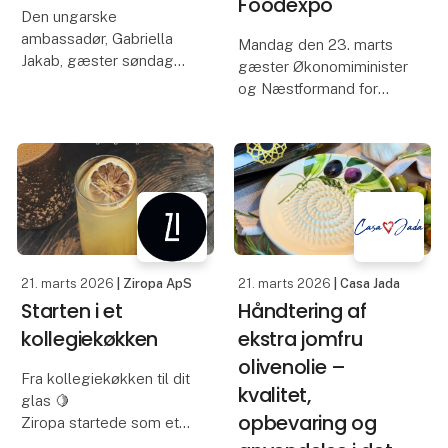
Foodexpo
Den ungarske
ambassadør, Gabriella
Mandag den 23. marts
Jakab, gæster søndag
gæster Økonomiminister
den 22. marts Foodexpo
og Næstformand for
i MCH Messecenter
Venstre, Stephanie Lose,
Herning.
Foodexpo.
Besøget starter med en
Her vil
guidet tur rundt på
Økonomiministeren
messen, hvorefter
overrække
Ambassadøren vil
førstepræmien i
besøge nogle
fagkonkurrencen
21. marts 2026
| Ziropa ApS
21. marts 2026
| Casa Jada
Danmarks Bedste Bager,
Starten i et
Håndtering af
afholdt
kollegiekøkken
ekstra jomfru
olivenolie –
Fra kollegiekøkken til dit
kvalitet,
glas 🍋
opbevaring og
Ziropa startede som et
eksperiment i et lille