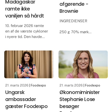
Madagaskar
afgørende -
ramte ikke
Brownie
vaniljen så hårdt
INGREDIENSER
10. februar 2026 ramte
en af de værste cykloner
250 g 70% mørk
i nyere tid. Den havde
chokolade
ekstremt påvirkning, ikke
250 g usaltet smør
kun på grund af styrken,
475 g sukker
men også fordi den
4 æg str. XL
ramte spot on på
225 g hvedemel
Toamasina, en af
3 dl valnøddekerner,
Madagaskars største
grovhakkede
byer.
FREMGANGSMÅDE
21. marts 2026
| Foodexpo
21. marts 2026
| Foodexpo
Ungarsk
Økonomiminister
Smelt smør og
chokolade over vandbad.
ambassadør
Stephanie Lose
gæster Foodexpo
besøger