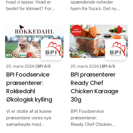
hvad vi spiser. Hvad er
spændende nyheder
bedst for klimaet? For
hjem fra Yuca’s. Det nye
vores sundhed? For
sortiment inkluderer
fremtiden? Men midt i
rødvinseddike,
alle de rigtige
hvidvinseddike,
spørgsmål har vi glemt
sherryeddike D.O.P.,
noget afgørende:
balsamico med figen,
smagen.
balsamico med hindbær,
balsamico glaze
For hvis ikke maden
20. marts 2026
| BPI A/S
20. marts 2026
| BPI A/S
BPI Foodservice
BPI præsenterer
præsenterer:
Ready Chef
Rokkedahl
Chicken Karaage
Økologisk kylling
30g
Vi er stolte af at kunne
BPI Foodservice
præsentere vores nye
præsenterer:
samarbejde med
Ready Chef Chicken
ROKKEDAHL!
Karaage -