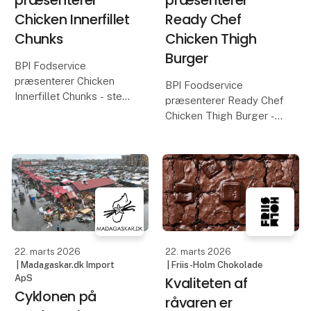
Chicken Innerfillet
Ready Chef
Chunks
Chicken Thigh
Burger
BPI Fodservice
præsenterer Chicken
BPI Foodservice
Innerfillet Chunks - stegt
præsenterer Ready Chef
inderfilet i 15 g stykker.
Chicken Thigh Burger -
crispy burger af lårkød
Saftige, stegte
125 g
inderfileter af
kyllingebryst i ensartede
Paneret kyllingeburger
stykker – klar til brug og
af saftigt og mørt
nemme at arbejde med.
kyllingeoverlår med en
let krydret, sprød
panering.
22. marts 2026
22. marts 2026
| Madagaskar.dk Import
| Friis-Holm Chokolade
Kom fo
ApS
Kvaliteten af
Cyklonen på
råvaren er