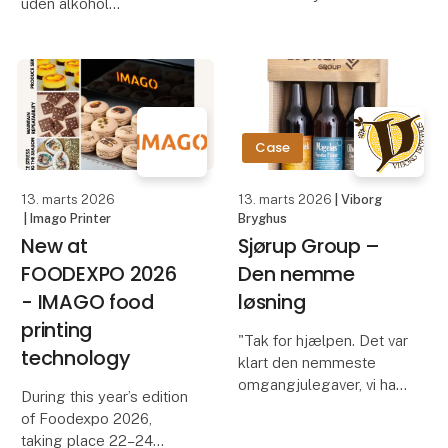
uden alkohol
vanilje. I alt har vi lidt
over 40.000 planter, som
1 med solbær
om få år vil producere
1 med stikkelsbær
20-30 tons grønne
1 med hyldeblomst
vaniljestænger. De bliver
til op mo
nyd et glas på terrassen
Case
en varm sommerdag
uden at blive tung i
13. marts 2026
13. marts 2026
| Viborg
hovedet
| Imago Printer
Bryghus
New at
Sjørup Group –
eller til
FOODEXPO 2026
Den nemme
- IMAGO food
løsning
printing
"Tak for hjælpen. Det var
technology
klart den nemmeste
omgangjulegaver, vi har
During this year’s edition
haft længe. Det tåler en
of Foodexpo 2026,
gentagelse 😊.Og prisen
taking place 22–24