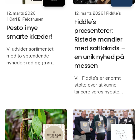
pakket i smarte
har et hav af
genlukkelige poser o
anvendelsesmuligheder.
12. marts 2026
12. marts 2026
| Fiddle´s
Men ve
| Carl B. Feldthusen
Fiddle's
Pesto i nye
præsenterer:
smarte klæder!
Ristede mandler
med saltlakrids –
Vi udvider sortimentet
en unik nyhed på
med to spændende
nyheder: rød og grøn
messen
pesto i smarte squeeze-
flasker. Emballagen er
Vi i Fiddle's er enormt
udviklet til endnu
stolte over at kunne
nemmere og smartere
lancere vores nyeste
brug i det professionelle
produkt: Ristede
køkken, uden at gå på
mandler med saltlakrids.
kompro
Produktet er fremstillet
med samme metode
som vores bestseller,
mandler med