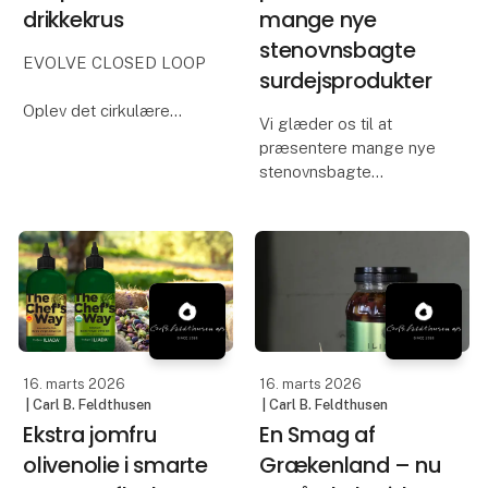
drikkekrus
mange nye
stenovnsbagte
EVOLVE CLOSED LOOP
surdejsprodukter
Oplev det cirkulære
Vi glæder os til at
koncept skræddersyet
præsentere mange nye
til festivaler, koncerter
stenovnsbagte
og events på Foodexpo.
surdejsprodukter samt
For første gang
et stort og lækkert
præsenterer vi offentligt
sortiment af desserter,
Evolve Closed Loop -
bake-off og brød –
den komplette cirkulære
udviklet med fokus på
l
høj kvalitet, smag og
løsninger, der f
16. marts 2026
16. marts 2026
| Carl B. Feldthusen
| Carl B. Feldthusen
Ekstra jomfru
En Smag af
olivenolie i smarte
Grækenland – nu