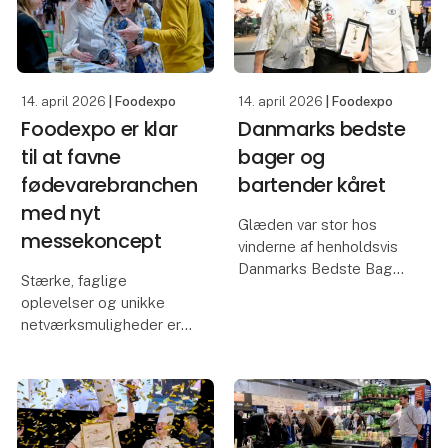
14. april 2026
| Foodexpo
14. april 2026
| Foodexpo
Foodexpo er klar
Danmarks bedste
til at favne
bager og
fødevarebranchen
bartender kåret
med nyt
Glæden var stor hos
messekoncept
vinderne af henholdsvis
Danmarks Bedste Bager
Stærke, faglige
og
oplevelser og unikke
Danmarksmesterskabet
netværksmuligheder er i
i Cocktails, der begge
vente for de besøgende
blev fundet og kåret på
på årets udgave af
dag to af Foodexpo,
Foodexpo, der samtidig
hvor flere prestigefyldte
byder på et nyt
priser blev uddel
messekoncept.