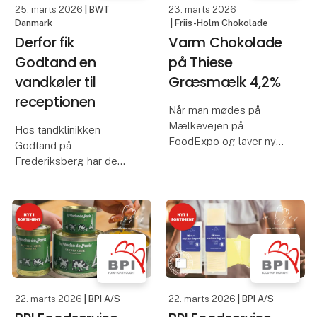
25. marts 2026
| BWT
23. marts 2026
Danmark
| Friis-Holm Chokolade
Derfor fik
Varm Chokolade
Godtand en
på Thiese
vandkøler til
Græsmælk 4,2%
receptionen
Når man mødes på
Mælkevejen på
Hos tandklinikken
FoodExpo og laver nye
Godtand på
samarbejder på tværs af
Frederiksberg har de
gangen.
fået en vandkøler fra
BWT i receptionen.
En varm chokolade lavet
Den nye vandkølers
på Thiese´s græsmælk
kølige og filtrerede vand
og O´Payo 68% FRIIS
er populær hos både
HOLM chokolade.
patienter og
medarbejdere.
Kom forbi K8180 og
smag
22. marts 2026
| BPI A/S
22. marts 2026
| BPI A/S
Har du en kl