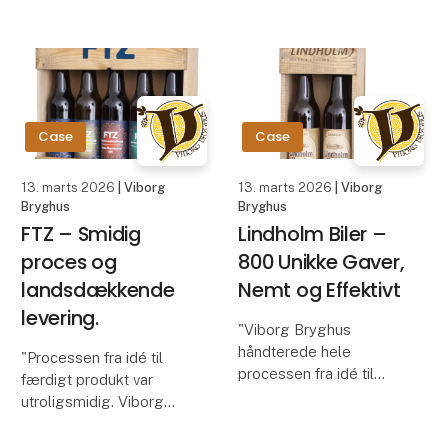
på den komplette
March 2026 at MCH
løsning var meget
Messecenter Herning in
konkurrencedygtig."
Denmark, visitors will
Jonna Broberg, Sjørup
have the opportunity to
Grou
explore food printing
technology presented
Case
Case
by IM
13. marts 2026
| Viborg
13. marts 2026
| Viborg
Bryghus
Bryghus
FTZ – Smidig
Lindholm Biler –
proces og
800 Unikke Gaver,
landsdækkende
Nemt og Effektivt
levering.
"Viborg Bryghus
håndterede hele
"Processen fra idé til
processen fra idé til
færdigt produkt var
forsendelse af 800
utroligsmidig. Viborg
gavekasser til vores
Bryghus tog hånd om alt
leasingkunder. Den høje
og leverede til aftalt tid.