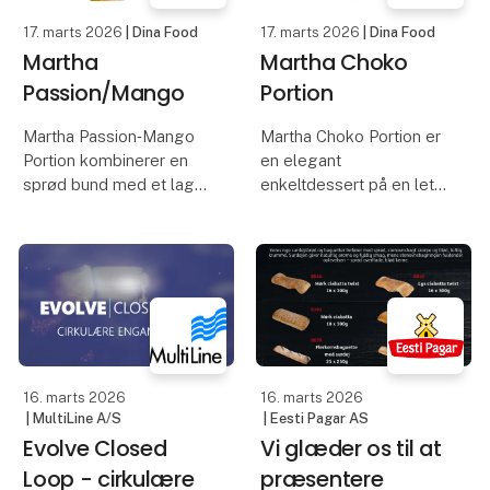
17. marts 2026
| Dina Food
17. marts 2026
| Dina Food
Martha
Martha Choko
Passion/Mango
Portion
Martha Passion‑Mango
Martha Choko Portion er
Portion kombinerer en
en elegant
sprød bund med et lag
enkeltdessert på en let
fyld af mango og
sprød bund, toppet med
passion, toppet med en
intens
blød og frugtaromatisk
chokoladeganache og
mousse. Den
en luftig mousse med
glacerede overflade
dyb kakaosmag. Den
giver et blankt og
blanke, glacerede
farveintensivt udtry
overflade giver et
indbydende og
16. marts 2026
16. marts 2026
| MultiLine A/S
| Eesti Pagar AS
Evolve Closed
Vi glæder os til at
Loop - cirkulære
præsentere