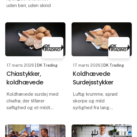
uden ben, uden skind
17. marts 2026
| DK Trading
17. marts 2026
| DK Trading
Chiastykker,
Koldhævede
koldhævede
Surdejsstykker
Koldhævede surdej med
Luftig krumme, sprød
chiafrø, der tilfører
skorpe og mild
saftighed og et mildt
syrlighed fra lang
nøddeagtigt strejf
koldhævning