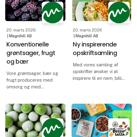
vores personlige
Det begyndte i år 2000,
favoritter, nemlig is med
da vi fik tilbuddet om at
chokolade.
overtage mærket
Scan*Agra. Det blev sta
20. marts 2026
20. marts 2026
Det er
| Magnihill AB
| Magnihill AB
Konventionelle
Ny inspirerende
grøntsager, frugt
opskriftsamling
og bær
Med vores samling af
opskrifter ønsker vi at
Vore grøntsager, bær og
inspirere til en nem, billig
frugt produceres med
og smagfuld måde at
omsorg og med
bruge frosne
udgangspunkt i hvert
planteprodukter i
produkts unikke krav til
madlavningen.
jordkvalitet, høstvilkår og
modningstilstand.
Uden at gå på
kompromis med
Vi leverer et bredt
kvaliteten.
sortiment af dybfrosne