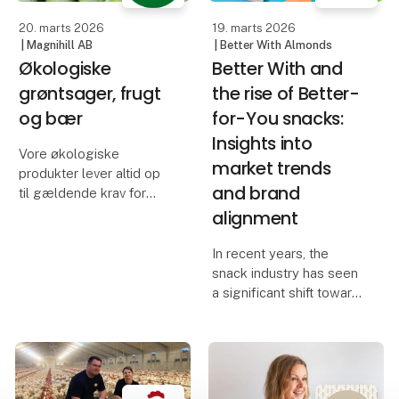
mo
20. marts 2026
19. marts 2026
| Magnihill AB
| Better With Almonds
Økologiske
Better With and
grøntsager, frugt
the rise of Better-
og bær
for-You snacks:
Insights into
Vore økologiske
market trends
produkter lever altid op
and brand
til gældende krav for
økologi, og til alle
alignment
varekontrakter
medfølger et ØKO
In recent years, the
certifikat, for eksempel
snack industry has seen
det svenske KRAV-
a significant shift toward
certifikat, som er et
healthier options, leading
udtryk for højeste k
to the emergence of the
"better-for-you"
category. These snacks
are designed to be more