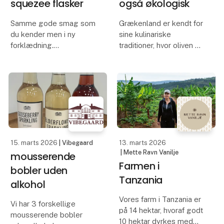
squezee flasker
også økologisk
Samme gode smag som
Grækenland er kendt for
du kender men i ny
sine kulinariske
forklædning.
traditioner, hvor oliven er
et af landets mest
Vi introducerer en
ikoniske ingredienser. En
spændende nyhed til
klassisk græsk
vores sortimentet: Den
olivenmix byder på en
velkendte ekstra jomfru
smagfuld oplevelse,
olivenolie i ny praktisk
hvor den velkendte
squeeze flaske. Flasken
mørke Kala
ligger god
15. marts 2026
| Vibegaard
13. marts 2026
| Mette Ravn Vanilje
mousserende
Farmen i
bobler uden
Tanzania
alkohol
Vores farm i Tanzania er
Vi har 3 forskellige
på 14 hektar, hvoraf godt
mousserende bobler
10 hektar dyrkes med