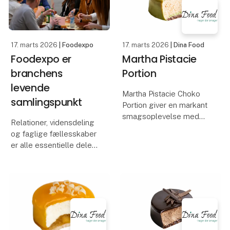
sætte madnørderi og
mod VM i 202
inspiration til
professionelle køkkener
øv
17. marts 2026
| Foodexpo
17. marts 2026
| Dina Food
Foodexpo er
Martha Pistacie
branchens
Portion
levende
Martha Pistacie Choko
samlingspunkt
Portion giver en markant
smagsoplevelse med
Relationer, vidensdeling
sin kombination af fyldig
og faglige fællesskaber
chokolade og aromatisk
er alle essentielle dele
pistacie. Den sprøde
af Foodexpo, der
bund og de fine
tilbyder
lag af chokolade,
fødevarebranchens
pistaciepasta og blød
forskellige faggrupper
mousse
at mødes, netværke og
spejle sig i hinanden.
Foodexpo finde