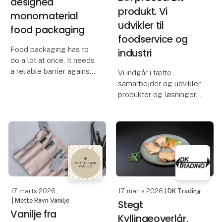
designed
produkt. Vi
monomaterial
udvikler til
food packaging
foodservice og
Food packaging has to
industri
do a lot at once. It needs
a reliable barrier against
Vi indgår i tætte
moisture, grease and
samarbejder og udvikler
external factors, while
produkter og løsninger
staying strong in use.
til foodservice og
Yet many conventional
industri. Fokus på smag
solutions still rely on
og kvalitet.
plastic co
Fx: har vi været med til at
udvikle: 7-Eeleven's
bedst sælgende wrap,
Bulows
17. marts 2026
17. marts 2026
| DK Trading
| Mette Ravn Vanilje
Stegt
Vanilje fra
Kyllingeoverlår,