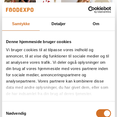
nutritious th
Case
19. marts 2026
| ROSE
19. marts 2026
Samtykke
Detaljer
Om
POULTRY
| Mette Ravn Vanilje
Kylling med
Mulighed for
hjertet begynder
master class i det
Denne hjemmeside bruger cookies
hos vores
eget
Vi bruger cookies til at tilpasse vores indhold og
producenter
køkken/bageri
annoncer, til at vise dig funktioner til sociale medier og til
at analysere vores trafik. Vi deler også oplysninger om
Hos ROSE handler god
Book en master class i
din brug af vores hjemmeside med vores partnere inden
kylling ikke kun om
dit eget køkken eller
for sociale medier, annonceringspartnere og
produktet på
bageri – oplagt, hvis du
analysepartnere. Vores partnere kan kombinere disse
tallerkenen. Det handler
har kolleger, der også
også om måden, det
gerne vil vide mere.
data med andre oplysninger, du har givet dem, eller som
bliver til på. Med vores 1-
de har indsamlet fra din brug af deres tjenester.
hertede kyllinger ønsker
Vi dykker ned i de
vi at tilbyde et valg, hvor
forskellige vaniljesorter
Samtykkevalg
dyrevelfærd, ansvarlig
og deres karakteristika
Nødvendig
og undersøger,