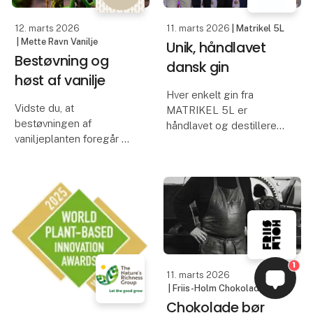
saltkaramel,
12. marts 2026
11. marts 2026
| Matrikel 5L
| Mette Ravn Vanilje
Unik, håndlavet
Bestøvning og
dansk gin
høst af vanilje
Hver enkelt gin fra
Vidste du, at
MATRIKEL 5L er
bestøvningen af
håndlavet og destilleret
vaniljeplanten foregår én
med en dristig, men
blomst ad gangen - og
balanceret, blanding af
skal ske, inden
smagsgivere, der tager
middagssolen tørrer
dig på en rejse gennem
pollenet ud?
rige og forskelligartede
smagslandskaber. Fra
Efter bestøvningen
de d
sætter vaniljeplanten
frugter (vaniljebønner),
1
11. marts 2026
som
| Friis-Holm Chokolade
Chokolade bør