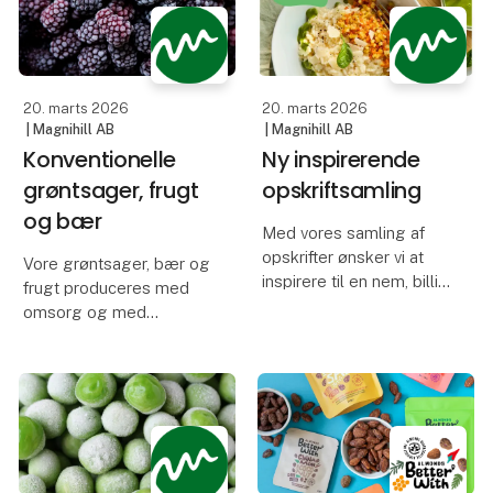
vores personlige
Det begyndte i år 2000,
favoritter, nemlig is med
da vi fik tilbuddet om at
chokolade.
overtage mærket
Scan*Agra. Det blev sta
20. marts 2026
20. marts 2026
Det er
| Magnihill AB
| Magnihill AB
Konventionelle
Ny inspirerende
grøntsager, frugt
opskriftsamling
og bær
Med vores samling af
opskrifter ønsker vi at
Vore grøntsager, bær og
inspirere til en nem, billig
frugt produceres med
og smagfuld måde at
omsorg og med
bruge frosne
udgangspunkt i hvert
planteprodukter i
produkts unikke krav til
madlavningen.
jordkvalitet, høstvilkår og
modningstilstand.
Uden at gå på
kompromis med
Vi leverer et bredt
kvaliteten.
sortiment af dybfrosne