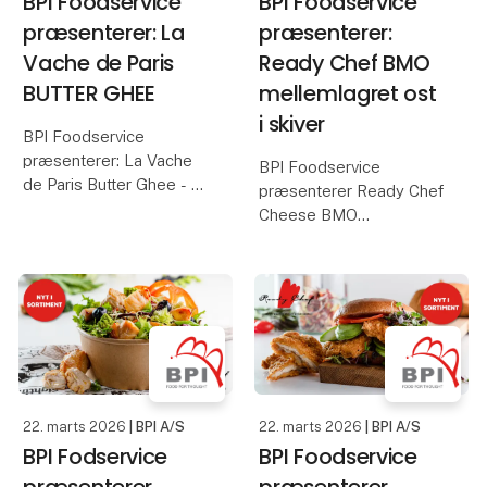
BPI Foodservice
BPI Foodservice
præsenterer: La
præsenterer:
Vache de Paris
Ready Chef BMO
BUTTER GHEE
mellemlagret ost
i skiver
BPI Foodservice
præsenterer: La Vache
BPI Foodservice
de Paris Butter Ghee - -
præsenterer Ready Chef
klareret smør med
Cheese BMO
intens smag.
mellemlagret
fastmodnet ost i skiver
Perfekt til ægte suacer,
med praktisk
søde desserter og
mellemlagspapir for
kager, hvor den tilfører
hurtig servering
en varm, rund smørsmag
og en sprød
BMO – bolle med ost. -
en dansk klassiker.
22. marts 2026
| BPI A/S
22. marts 2026
| BPI A/S
BMO mellemlagr
BPI Fodservice
BPI Foodservice
præsenterer
præsenterer