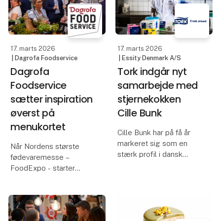
17. marts 2026
17. marts 2026
| Dagrofa Foodservice
| Essity Denmark A/S
Dagrofa
Tork indgår nyt
Foodservice
samarbejde med
sætter inspiration
stjernekokken
øverst på
Cille Bunk
menukortet
Cille Bunk har på få år
markeret sig som en
Når Nordens største
stærk profil i dansk
fødevaremesse –
gastronomi. Du kender
FoodExpo - starter
hende måske fra
søndag den 22. marts i
MasterChef og Go’
Herning, så kommer
morgen Danmark, og
Dagrofa Foodservice
samtidig er hun en del af
med ambitionen om at
kokkelandsholdet frem