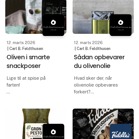
definere hele
støtte gode formål og
gæsteoplevelsen.
Materialer, belysning,
farver og detaljer spiller
sammen o
12. marts 2026
12. marts 2026
| Carl B. Feldthusen
| Carl B. Feldthusen
Oliven i smarte
Sådan opbevarer
snackposer
du olivenolie
Lige til at spise på
Hvad sker der, når
farten!
olivenolie opbevares
forkert?
Håndplukkede oliven fra
det græske fastland
Olivenolie er en fast del
med masser af smag og
af mange danskeres
bid. Samme enestående
køkken – og med god
kvalitet, som du kender
grund. Den er både
fra Feldthusen, men
sund, smager godt og