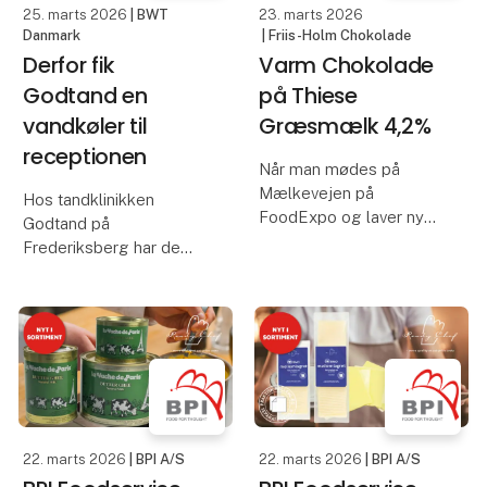
25. marts 2026
| BWT
23. marts 2026
Danmark
| Friis-Holm Chokolade
Derfor fik
Varm Chokolade
Godtand en
på Thiese
vandkøler til
Græsmælk 4,2%
receptionen
Når man mødes på
Mælkevejen på
Hos tandklinikken
FoodExpo og laver nye
Godtand på
samarbejder på tværs af
Frederiksberg har de
gangen.
fået en vandkøler fra
BWT i receptionen.
En varm chokolade lavet
Den nye vandkølers
på Thiese´s græsmælk
kølige og filtrerede vand
og O´Payo 68% FRIIS
er populær hos både
HOLM chokolade.
patienter og
medarbejdere.
Kom forbi K8180 og
smag
22. marts 2026
| BPI A/S
22. marts 2026
| BPI A/S
Har du en kl