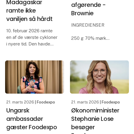
Madagaskar
afgørende -
ramte ikke
Brownie
vaniljen så hårdt
INGREDIENSER
10. februar 2026 ramte
en af de værste cykloner
250 g 70% mørk
i nyere tid. Den havde
chokolade
ekstremt påvirkning, ikke
250 g usaltet smør
kun på grund af styrken,
475 g sukker
men også fordi den
4 æg str. XL
ramte spot on på
225 g hvedemel
Toamasina, en af
3 dl valnøddekerner,
Madagaskars største
grovhakkede
byer.
FREMGANGSMÅDE
21. marts 2026
| Foodexpo
21. marts 2026
| Foodexpo
Ungarsk
Økonomiminister
Smelt smør og
chokolade over vandbad.
ambassadør
Stephanie Lose
gæster Foodexpo
besøger