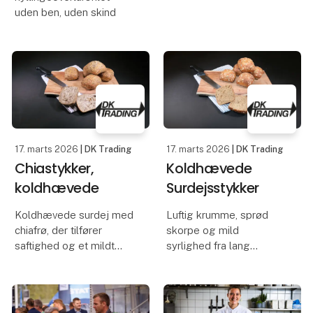
uden ben, uden skind
17. marts 2026
| DK Trading
17. marts 2026
| DK Trading
Chiastykker,
Koldhævede
koldhævede
Surdejsstykker
Koldhævede surdej med
Luftig krumme, sprød
chiafrø, der tilfører
skorpe og mild
saftighed og et mildt
syrlighed fra lang
nøddeagtigt strejf
koldhævning