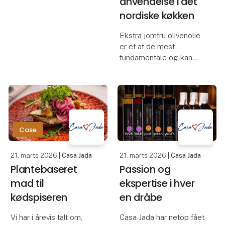
anvendelse i det
kollegiekøkken i Aarhus.
nordiske køkken
Ambitionen var enkel:
Mindre kemi, mere frugt.
Ekstra jomfru olivenolie
er et af de mest
Her ser du resultatet af
fundamentale og kan
en af vores allerf
samtidig være det mest
misforståede produkt i
danskernes daglige
køkken. Dens kvalitet,
smag og sundhedsværdi
afhænger i høj grad af,
Case
hvor
21. marts 2026
| Casa Jada
21. marts 2026
| Casa Jada
Plantebaseret
Passion og
mad til
ekspertise i hver
kødspiseren
en dråbe
Vi har i årevis talt om,
Casa Jada har netop fået