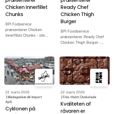
Chicken Innerfillet
Ready Chef
Chunks
Chicken Thigh
Burger
BPI Fodservice
præsenterer Chicken
BPI Foodservice
Innerfillet Chunks - stegt
præsenterer Ready Chef
inderfilet i 15 g stykker.
Chicken Thigh Burger -
crispy burger af lårkød
Saftige, stegte
125 g
inderfileter af
kyllingebryst i ensartede
Paneret kyllingeburger
stykker – klar til brug og
af saftigt og mørt
nemme at arbejde med.
kyllingeoverlår med en
let krydret, sprød
panering.
22. marts 2026
22. marts 2026
| Madagaskar.dk Import
| Friis-Holm Chokolade
Kom fo
ApS
Kvaliteten af
Cyklonen på
råvaren er