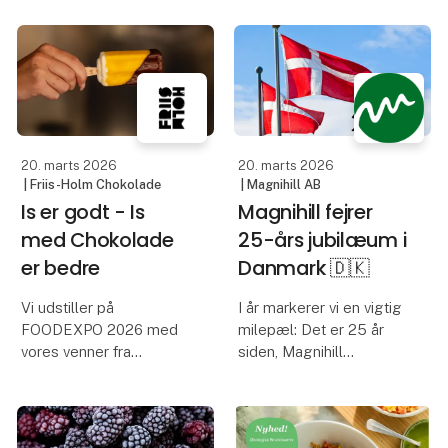
kyllingestykker af saftigt
BPI Foodservice
lårkød med sprød
præsenterer økologiske
overflade og en let
kyllinger fra Rokkedahl
krydret smagsprofil med
på Foodespo.
noter af ingefær og
hvidløg. Klar til brug
God trivsel giver bedre
efter let
20. marts 2026
20. marts 2026
kødkvalitet
| Friis-Holm Chokolade
| Magnihill AB
Is er godt - Is
Magnihill fejrer
Hos Rok
med Chokolade
25-års jubilæum i
er bedre
Danmark 🇩🇰
Vi udstiller på
I år markerer vi en vigtig
FOODEXPO 2026 med
milepæl: Det er 25 år
vores venner fra
siden, Magnihill
Hansens Is, så vi tør
etablerede sin
godt love at der er
tilstedeværelse i
masser af smagsprøver
Danmark.
på is og ikke mindst