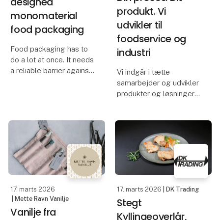
designed
produkt. Vi
monomaterial
udvikler til
food packaging
foodservice og
Food packaging has to
industri
do a lot at once. It needs
a reliable barrier against
Vi indgår i tætte
moisture, grease and
samarbejder og udvikler
external factors, while
produkter og løsninger
staying strong in use.
til foodservice og
Yet many conventional
industri. Fokus på smag
solutions still rely on
og kvalitet.
plastic co
Fx: har vi været med til at
udvikle: 7-Eeleven's
bedst sælgende wrap,
Bulows
17. marts 2026
17. marts 2026
| DK Trading
| Mette Ravn Vanilje
Stegt
Vanilje fra
Kyllingeoverlår,