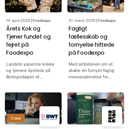
Fødevarebranchens
centrale mødested
samler b
14. april 2026
| Foodexpo
31. marts 2026
| Foodexpo
Årets Kok og
Fagligt
Tjener fundet og
fællesskab og
fejret på
fornyelse hittede
Foodexpo
på Foodexpo
Landets ypperste kokke
Med ambitionen om at
og tjenere dystede på
skabe en fornyet faglig
åbningsdagen af
messeoplevelse for
Foodexpo, der
både udstillere og
konkurrencemæssigt
besøgende bød
blandt andet også bød
Foodexpo i år på et nyt
på Danmarks Bedste
messekoncept.
Konditor og
Konceptet samlede
Danmarksmesterskabet
branchen i faglige
Case
i Mocktails. I det hele
fællesskaber fordelt på
taget bø
15 z