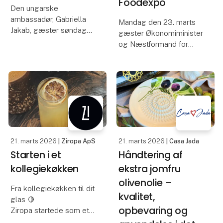
Foodexpo
Den ungarske
ambassadør, Gabriella
Mandag den 23. marts
Jakab, gæster søndag
gæster Økonomiminister
den 22. marts Foodexpo
og Næstformand for
i MCH Messecenter
Venstre, Stephanie Lose,
Herning.
Foodexpo.
Besøget starter med en
Her vil
guidet tur rundt på
Økonomiministeren
messen, hvorefter
overrække
Ambassadøren vil
førstepræmien i
besøge nogle
fagkonkurrencen
21. marts 2026
| Ziropa ApS
21. marts 2026
| Casa Jada
Danmarks Bedste Bager,
Starten i et
Håndtering af
afholdt
kollegiekøkken
ekstra jomfru
olivenolie –
Fra kollegiekøkken til dit
kvalitet,
glas 🍋
opbevaring og
Ziropa startede som et
eksperiment i et lille