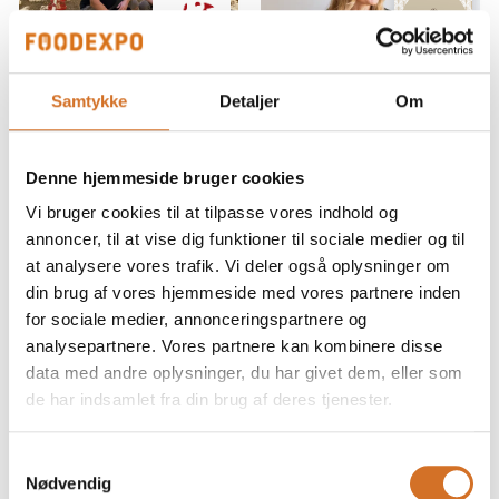
nutritious th
Case
19. marts 2026
| ROSE
19. marts 2026
Samtykke
Detaljer
Om
POULTRY
| Mette Ravn Vanilje
Kylling med
Mulighed for
hjertet begynder
master class i det
Denne hjemmeside bruger cookies
hos vores
eget
Vi bruger cookies til at tilpasse vores indhold og
producenter
køkken/bageri
annoncer, til at vise dig funktioner til sociale medier og til
at analysere vores trafik. Vi deler også oplysninger om
Hos ROSE handler god
Book en master class i
din brug af vores hjemmeside med vores partnere inden
kylling ikke kun om
dit eget køkken eller
for sociale medier, annonceringspartnere og
produktet på
bageri – oplagt, hvis du
analysepartnere. Vores partnere kan kombinere disse
tallerkenen. Det handler
har kolleger, der også
også om måden, det
gerne vil vide mere.
data med andre oplysninger, du har givet dem, eller som
bliver til på. Med vores 1-
de har indsamlet fra din brug af deres tjenester.
hertede kyllinger ønsker
Vi dykker ned i de
vi at tilbyde et valg, hvor
forskellige vaniljesorter
Samtykkevalg
dyrevelfærd, ansvarlig
og deres karakteristika
Nødvendig
og undersøger,