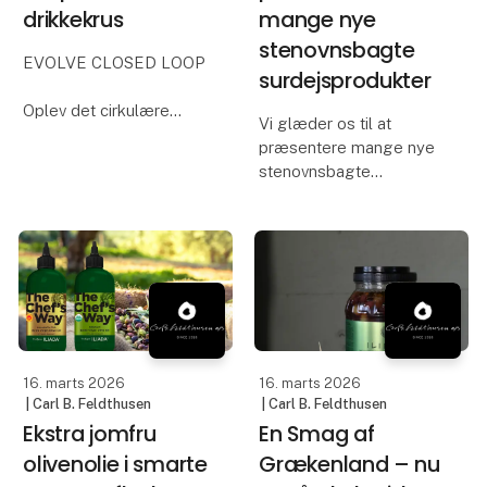
drikkekrus
mange nye
stenovnsbagte
EVOLVE CLOSED LOOP
surdejsprodukter
Oplev det cirkulære
Vi glæder os til at
koncept skræddersyet
præsentere mange nye
til festivaler, koncerter
stenovnsbagte
og events på Foodexpo.
surdejsprodukter samt
For første gang
et stort og lækkert
præsenterer vi offentligt
sortiment af desserter,
Evolve Closed Loop -
bake-off og brød –
den komplette cirkulære
udviklet med fokus på
l
høj kvalitet, smag og
løsninger, der f
16. marts 2026
16. marts 2026
| Carl B. Feldthusen
| Carl B. Feldthusen
Ekstra jomfru
En Smag af
olivenolie i smarte
Grækenland – nu