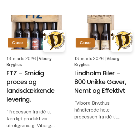
på den komplette
March 2026 at MCH
løsning var meget
Messecenter Herning in
konkurrencedygtig."
Denmark, visitors will
Jonna Broberg, Sjørup
have the opportunity to
Grou
explore food printing
technology presented
Case
Case
by IM
13. marts 2026
| Viborg
13. marts 2026
| Viborg
Bryghus
Bryghus
FTZ – Smidig
Lindholm Biler –
proces og
800 Unikke Gaver,
landsdækkende
Nemt og Effektivt
levering.
"Viborg Bryghus
håndterede hele
"Processen fra idé til
processen fra idé til
færdigt produkt var
forsendelse af 800
utroligsmidig. Viborg
gavekasser til vores
Bryghus tog hånd om alt
leasingkunder. Den høje
og leverede til aftalt tid.