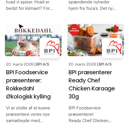
hvad vi spiser. Hvad er
spændende nyheder
bedst for klimaet? For
hjem fra Yuca’s. Det nye
vores sundhed? For
sortiment inkluderer
fremtiden? Men midt i
rødvinseddike,
alle de rigtige
hvidvinseddike,
spørgsmål har vi glemt
sherryeddike D.O.P.,
noget afgørende:
balsamico med figen,
smagen.
balsamico med hindbær,
balsamico glaze
For hvis ikke maden
20. marts 2026
| BPI A/S
20. marts 2026
| BPI A/S
BPI Foodservice
BPI præsenterer
præsenterer:
Ready Chef
Rokkedahl
Chicken Karaage
Økologisk kylling
30g
Vi er stolte af at kunne
BPI Foodservice
præsentere vores nye
præsenterer:
samarbejde med
Ready Chef Chicken
ROKKEDAHL!
Karaage -