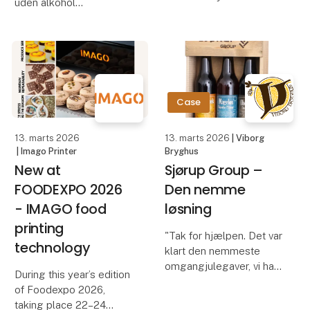
uden alkohol
vanilje. I alt har vi lidt
over 40.000 planter, som
1 med solbær
om få år vil producere
1 med stikkelsbær
20-30 tons grønne
1 med hyldeblomst
vaniljestænger. De bliver
til op mo
nyd et glas på terrassen
Case
en varm sommerdag
uden at blive tung i
13. marts 2026
13. marts 2026
| Viborg
hovedet
| Imago Printer
Bryghus
New at
Sjørup Group –
eller til
FOODEXPO 2026
Den nemme
- IMAGO food
løsning
printing
"Tak for hjælpen. Det var
technology
klart den nemmeste
omgangjulegaver, vi har
During this year’s edition
haft længe. Det tåler en
of Foodexpo 2026,
gentagelse 😊.Og prisen
taking place 22–24