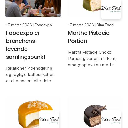
sætte madnørderi og
mod VM i 202
inspiration til
professionelle køkkener
øv
17. marts 2026
| Foodexpo
17. marts 2026
| Dina Food
Foodexpo er
Martha Pistacie
branchens
Portion
levende
Martha Pistacie Choko
samlingspunkt
Portion giver en markant
smagsoplevelse med
Relationer, vidensdeling
sin kombination af fyldig
og faglige fællesskaber
chokolade og aromatisk
er alle essentielle dele
pistacie. Den sprøde
af Foodexpo, der
bund og de fine
tilbyder
lag af chokolade,
fødevarebranchens
pistaciepasta og blød
forskellige faggrupper
mousse
at mødes, netværke og
spejle sig i hinanden.
Foodexpo finde