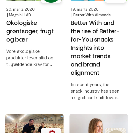
mo
20. marts 2026
19. marts 2026
| Magnihill AB
| Better With Almonds
Økologiske
Better With and
grøntsager, frugt
the rise of Better-
og bær
for-You snacks:
Insights into
Vore økologiske
market trends
produkter lever altid op
and brand
til gældende krav for
økologi, og til alle
alignment
varekontrakter
medfølger et ØKO
In recent years, the
certifikat, for eksempel
snack industry has seen
det svenske KRAV-
a significant shift toward
certifikat, som er et
healthier options, leading
udtryk for højeste k
to the emergence of the
"better-for-you"
category. These snacks
are designed to be more