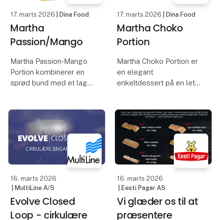
17. marts 2026
| Dina Food
17. marts 2026
| Dina Food
Martha
Martha Choko
Passion/Mango
Portion
Martha Passion‑Mango
Martha Choko Portion er
Portion kombinerer en
en elegant
sprød bund med et lag
enkeltdessert på en let
fyld af mango og
sprød bund, toppet med
passion, toppet med en
intens
blød og frugtaromatisk
chokoladeganache og
mousse. Den
en luftig mousse med
glacerede overflade
dyb kakaosmag. Den
giver et blankt og
blanke, glacerede
farveintensivt udtry
overflade giver et
indbydende og
16. marts 2026
16. marts 2026
| MultiLine A/S
| Eesti Pagar AS
Evolve Closed
Vi glæder os til at
Loop - cirkulære
præsentere