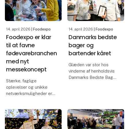
14. april 2026
| Foodexpo
14. april 2026
| Foodexpo
Foodexpo er klar
Danmarks bedste
til at favne
bager og
fødevarebranchen
bartender kåret
med nyt
Glæden var stor hos
messekoncept
vinderne af henholdsvis
Danmarks Bedste Bager
Stærke, faglige
og
oplevelser og unikke
Danmarksmesterskabet
netværksmuligheder er i
i Cocktails, der begge
vente for de besøgende
blev fundet og kåret på
på årets udgave af
dag to af Foodexpo,
Foodexpo, der samtidig
hvor flere prestigefyldte
byder på et nyt
priser blev uddel
messekoncept.