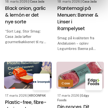
18. marts 2026
| Casa Jada
18. marts 2026
| Casa Jada
Black onion, garlic
Plantemagi på
& lemón er det
Menuen: Bønner &
nye sorte
Linser i
Rampelyset
“Sort Løg, Stor Smag:
Casa Jada løfter
Smag på kvaliteten fra
gourmetkøkkenet til nye
Andalusien – oplev
højder”
Legumbres Baena på
Casa Jada udvider
Foodexpo
sortimentet: Fra sort
hvidløg til det eksklusive
Når kvalitet og pris skal
sorte løg
gå hånd i hånd, er råvarer
Casa Jada har allerede
afgørende. På Foodexpo
markeret sig som en af
præsenterer Casa Jada
Case
Danm
et nøje udvalgt
sortiment fra
17. marts 2026
| KROONPAK
17. marts 2026
| Edgy
Foods
Plastic-free, fibre-
Din proces. Dit