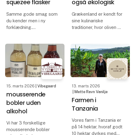
squezee flasker
også økologisk
Samme gode smag som
Grækenland er kendt for
du kender men i ny
sine kulinariske
forklædning.
traditioner, hvor oliven er
et af landets mest
Vi introducerer en
ikoniske ingredienser. En
spændende nyhed til
klassisk græsk
vores sortimentet: Den
olivenmix byder på en
velkendte ekstra jomfru
smagfuld oplevelse,
olivenolie i ny praktisk
hvor den velkendte
squeeze flaske. Flasken
mørke Kala
ligger god
15. marts 2026
| Vibegaard
13. marts 2026
| Mette Ravn Vanilje
mousserende
Farmen i
bobler uden
Tanzania
alkohol
Vores farm i Tanzania er
Vi har 3 forskellige
på 14 hektar, hvoraf godt
mousserende bobler
10 hektar dyrkes med