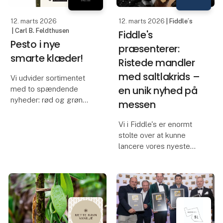
pakket i smarte
har et hav af
genlukkelige poser o
anvendelsesmuligheder.
12. marts 2026
12. marts 2026
| Fiddle´s
Men ve
| Carl B. Feldthusen
Fiddle's
Pesto i nye
præsenterer:
smarte klæder!
Ristede mandler
med saltlakrids –
Vi udvider sortimentet
en unik nyhed på
med to spændende
nyheder: rød og grøn
messen
pesto i smarte squeeze-
flasker. Emballagen er
Vi i Fiddle's er enormt
udviklet til endnu
stolte over at kunne
nemmere og smartere
lancere vores nyeste
brug i det professionelle
produkt: Ristede
køkken, uden at gå på
mandler med saltlakrids.
kompro
Produktet er fremstillet
med samme metode
som vores bestseller,
mandler med