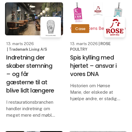
kvalitet i gaverne
Den landsdækkende
afspejler den oplevelse,
levering gav os
vi ønsker at give – og
fleksibilitet og tryghed –
det hele blev k
og prisen var konkurre
Case
13. marts 2026
13. marts 2026
| ROSE
| Trademark Living A/S
POULTRY
Indretning der
Spis kylling med
skaber stemning
hjertet – ansvar i
– og får
vores DNA
gæsterne til at
Historien om Hønse
blive lidt længere
Marie, der elskede at
hjælpe andre, er stadig
I restaurationsbranchen
dybt forankret i vores
handler indretning om
DNA hos Rose Poultry.
meget mere end møbler.
Derfor er vi stolte af at
Den rigtige atmosfære
indgå i en række
kan være med til at
samarbejder, hvor vi kan