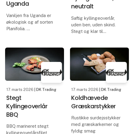
Uganda
neutralt
Vaniljen fra Uganda er
Saftig kyllingeoverlår,
økologisk og af sorten
uden ben, uden skind.
Planifolia.
Stegt og klar til
servering efter kort
Vaniljen er med sine
opvarmning.
kraftige noter af mørk
mælkechokolade,
smørfedme og intens
sødme a la tørrede
frugter særdeles god
sammen med solide
17. marts 2026
| DK Trading
17. marts 2026
| DK Trading
Stegt
Koldhævede
Kyllingeoverlår
Græskarstykker
BBQ
Rustikke surdejsstykker
med græskarkerner og
BBQ marineret stegt
fyldig smag
kyllingeoverlårsfilet