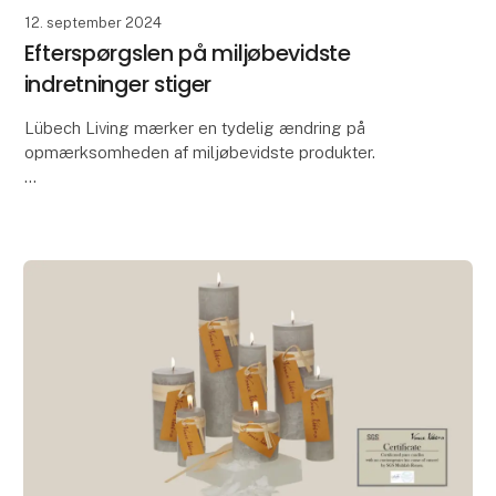
12. september 2024
Efterspørgslen på miljøbevidste
indretninger stiger
Lübech Living mærker en tydelig ændring på
opmærksomheden af miljøbevidste produkter.
Med 15 år med fokus på bæredygtighed, har Lübech
Living oplevet manglen på interessen for
miljøbevidste produkt