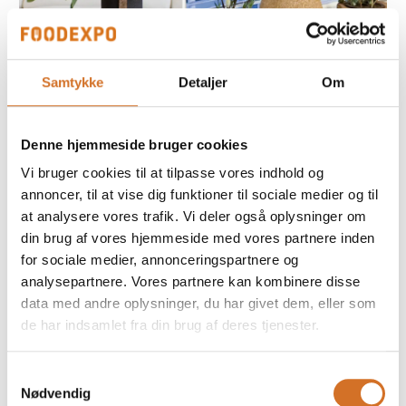
Samtykke
Detaljer
Om
23. april 2024
Denne hjemmeside bruger cookies
Pique Fleur vaser giver mange
Vi bruger cookies til at tilpasse vores indhold og
muligheder
annoncer, til at vise dig funktioner til sociale medier og til
at analysere vores trafik. Vi deler også oplysninger om
“Pique Fleur” er et fransk udtryk, der betyder
din brug af vores hjemmeside med vores partnere inden
“blomsterstikker” eller “blomsterholder”. Det er den
for sociale medier, annonceringspartnere og
lille hullede indsats som du kan se på billedet, der
kvalificerer vaserne som Pique Fleur vaser. Ind
analysepartnere. Vores partnere kan kombinere disse
data med andre oplysninger, du har givet dem, eller som
de har indsamlet fra din brug af deres tjenester.
Samtykkevalg
Nødvendig