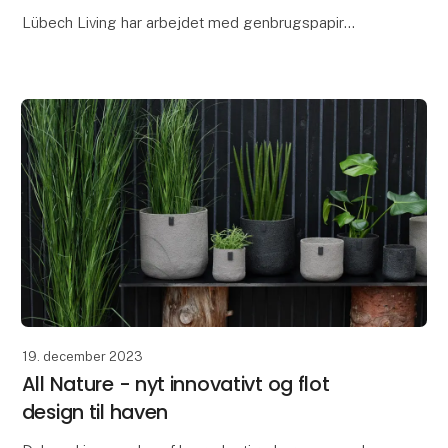
Lübech Living har arbejdet med genbrugspapir
igennem mange år, men som noget nyt har vi lavet en
papirsblanding med blomsterblade - vores nye Lotus
pap
19. december 2023
All Nature - nyt innovativt og flot
design til haven