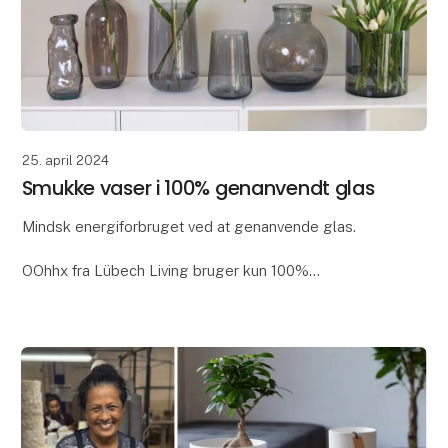
25. april 2024
Smukke vaser i 100% genanvendt glas
Mindsk energiforbruget ved at genanvende glas.
OOhhx fra Lübech Living bruger kun 100%
genanvendt glas, da det giver store miljømæssige
fordele. Det reducerer CO2 og sparer energi - der
skal bruges