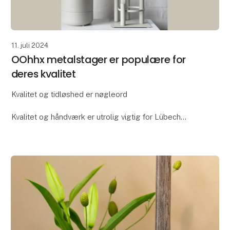
11. juli 2024
OOhhx metalstager er populære for
deres kvalitet
Kvalitet og tidløshed er nøgleord
Kvalitet og håndværk er utrolig vigtig for Lübech
Living og OOhhx stagerne er ikke en undtagelse.
Stagerne er fremstillet i ekstra kraftigt materiale og
håndlavet