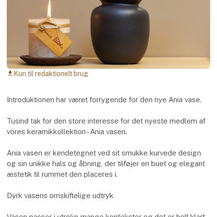
Kun til redaktionelt brug
download
Introduktionen har været forrygende for den nye Ania vase.
Tusind tak for den store interesse for det nyeste medlem af
vores keramikkollektion - Ania vasen.
Ania vasen er kendetegnet ved sit smukke kurvede design
og sin unikke hals og åbning, der tilføjer en buet og elegant
æstetik til rummet den placeres i.
Dyrk vasens omskiftelige udtryk
Vasen passer i utrolig mange kontekster og det er helt klart