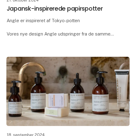
21. oktober 2024
Japansk-inspirerede papirspotter
Angle er inspireret af Tokyo-potten
Vores nye design Angle udspringer fra de samme
tanker, som vi gjorde os omkring designet af de
populære Tokyo-potte. De to designs er nemlig
inspireret af japans
18. september 2024