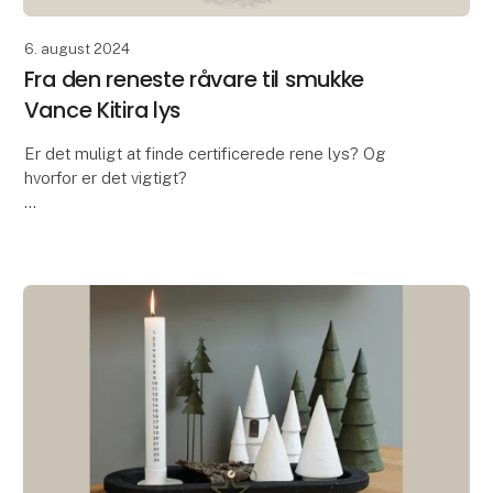
6. august 2024
Fra den reneste råvare til smukke
Vance Kitira lys
Er det muligt at finde certificerede rene lys? Og
hvorfor er det vigtigt?
I en tid, hvor der er øget opmærksomhed omkring de
sundhedsskadelige risici ved at brænde lys, er svaret
et rungende JA! Ne