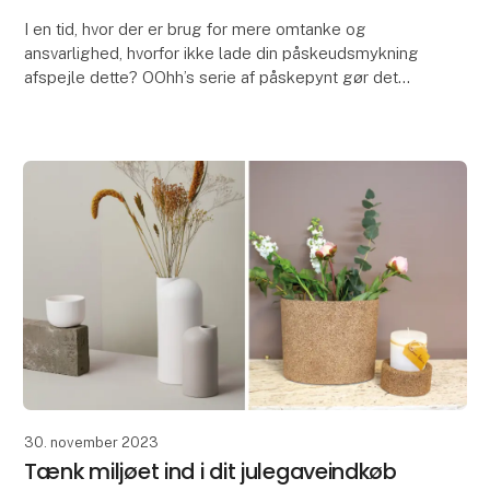
I en tid, hvor der er brug for mere omtanke og
ansvarlighed, hvorfor ikke lade din påskeudsmykning
afspejle dette? OOhh’s serie af påskepynt gør det
muligt at pynte på fineste vis.
Disse påskeæg f
30. november 2023
Tænk miljøet ind i dit julegaveindkøb