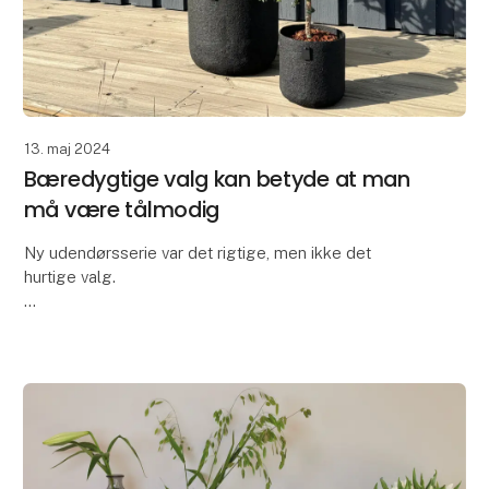
13. maj 2024
Bæredygtige valg kan betyde at man
må være tålmodig
Ny udendørsserie var det rigtige, men ikke det
hurtige valg.
Vi er virkelig stolte af, at have udviklet All Nature
serien i brandet OOhh Collection.
For et par år siden kunne vi ikke længere få