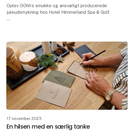
Oplev OOhh’s smukke og ansvarligt producerede
juleudsmykning hos Hotel Himmerland Spa & Golf.
OOHH Collection har netop haft den store ære og
glæde ved at blive betroet en ekstraordinær opgave
- n
17. november 2023
En hilsen med en særlig tanke