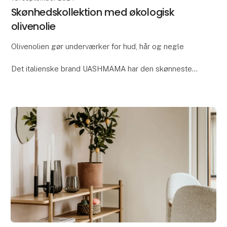
Skønhedskollektion med økologisk
olivenolie
Olivenolien gør underværker for hud, hår og negle
Det italienske brand UASHMAMA har den skønneste
beauty-kollektion, hvor en af hovedingredienserne er
økologisk ekstra jomfru olivenolie. Høst den l