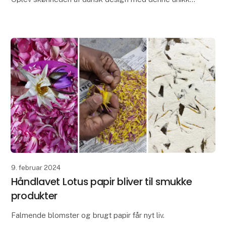
OOhhx Ania vase. Ania vasen er med dens elegante
unikke design perfekt til at tilføje et strejf af elegance
t
9. februar 2024
Håndlavet Lotus papir bliver til smukke
produkter
Falmende blomster og brugt papir får nyt liv.