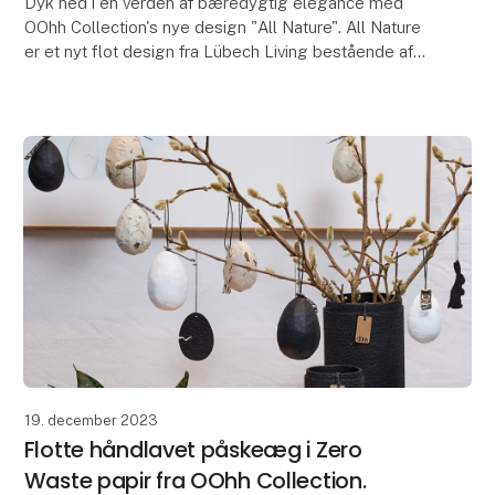
Dyk ned i en verden af bæredygtig elegance med
OOhh Collection's nye design "All Nature". All Nature
er et nyt flot design fra Lübech Living bestående af
flotte udendørsvenlige blomsterkrukker, som er
19. december 2023
Flotte håndlavet påskeæg i Zero
Waste papir fra OOhh Collection.