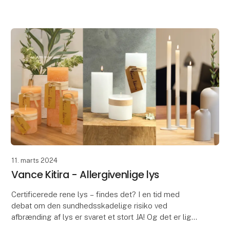
gårdhave og på terrassen.
’All Nature’ er f
11. marts 2024
Vance Kitira - Allergivenlige lys
Certificerede rene lys – findes det? I en tid med
debat om den sundhedsskadelige risiko ved
afbrænding af lys er svaret et stort JA! Og det er lige
netop, hvad der har været vigtig for Vance Kitira si