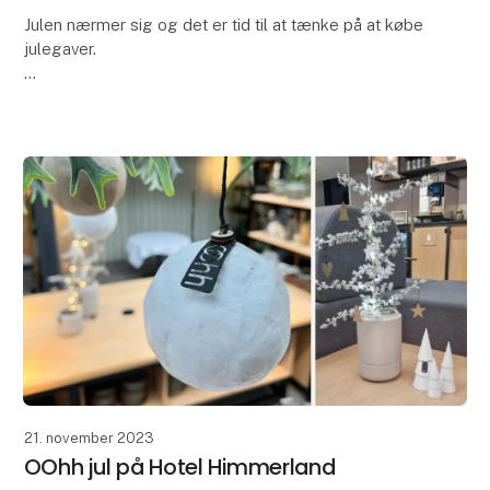
Julen nærmer sig og det er tid til at tænke på at købe
julegaver.
Vi er alle opmærksomme på den øgede
opmærksomhed omkring
klima og miljø – så måske skal dette år være
begyndelsen på en ny
jule
21. november 2023
OOhh jul på Hotel Himmerland