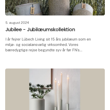
5. august 2024
Jubilee - Jubilæumskollektion
I år fejrer Lübech Living sit 15 års jubilæum som en
miljø- og socialansvarlig virksomhed. Vores
bæredygtige rejse begyndte syv år før FN’s
verdensmål for bæredygtig udvikling blev lanceret.
Lang tid