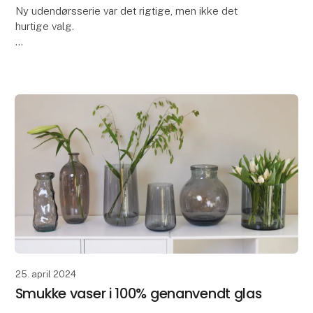
Ny udendørsserie var det rigtige, men ikke det
hurtige valg.
Vi er virkelig stolte af, at have udviklet All Nature
serien i brandet OOhh Collection.
For et par år siden kunne vi ikke længere få
25. april 2024
Smukke vaser i 100% genanvendt glas