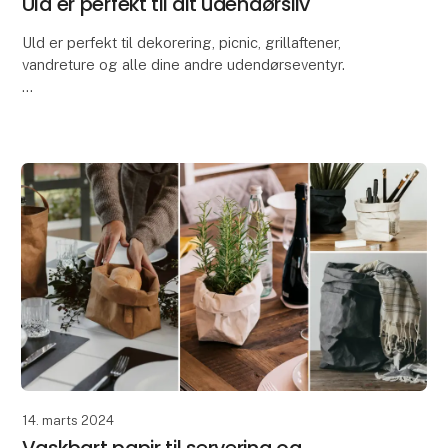
Uld er perfekt til dit udendørsliv
Uld er perfekt til dekorering, picnic, grillaftener,
vandreture og alle dine andre udendørseventyr.
På grund af uldens fremragende egenskaber er vores
Zero Waste Wool-produkter ideelle til at dekor
14. marts 2024
Vaskbart papir til servering og