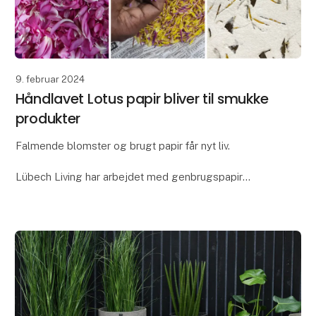
9. februar 2024
Håndlavet Lotus papir bliver til smukke
produkter
Falmende blomster og brugt papir får nyt liv.
Lübech Living har arbejdet med genbrugspapir
igennem mange år, men som noget nyt har vi lavet en
papirsblanding med blomsterblade - vores nye Lotus
pap