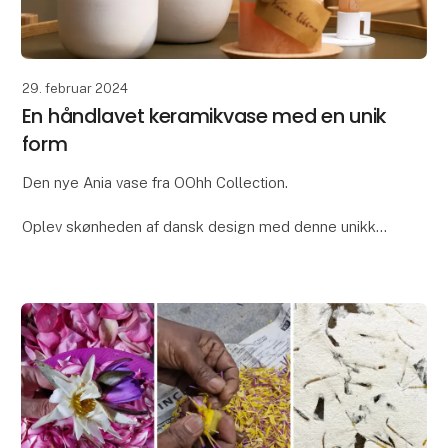
29. februar 2024
En håndlavet keramikvase med en unik
form
Den nye Ania vase fra OOhh Collection.
Oplev skønheden af dansk design med denne unikke
OOhhx Ania vase. Ania vasen er med dens elegante
unikke design perfekt til at tilføje et strejf af elegance
t