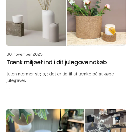
30. november 2023
Tænk miljøet ind i dit julegaveindkøb
Julen nærmer sig og det er tid til at tænke på at købe
julegaver.
Vi er alle opmærksomme på den øgede
opmærksomhed omkring
klima og miljø – så måske skal dette år være
begyndelsen på en ny
jule