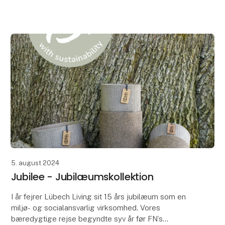
hvorfor. Når man kan skabe den smukkeste julepynt i
5. august 2024
Jubilee - Jubilæumskollektion
I år fejrer Lübech Living sit 15 års jubilæum som en
miljø- og socialansvarlig virksomhed. Vores
bæredygtige rejse begyndte syv år før FN’s