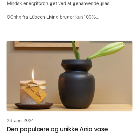
Mindsk energiforbruget ved at genanvende glas.
OOhhx fra Lübech Living bruger kun 100%
genanvendt glas, da det giver store miljømæssige
fordele. Det reducerer CO2 og sparer energi - der
skal bruges
23. april 2024
Den populære og unikke Ania vase