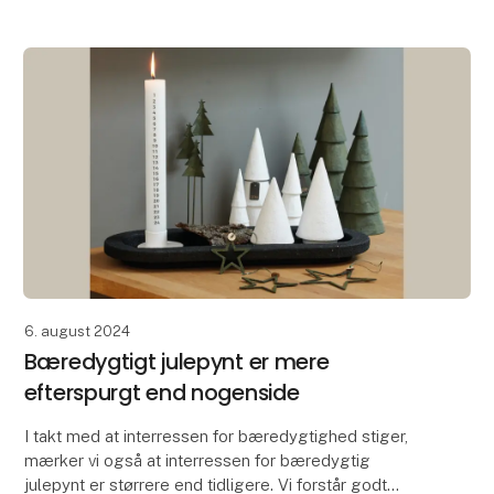
sundhedsskadelige risici ved at brænde lys, er svaret
et rungende JA! Ne
6. august 2024
Bæredygtigt julepynt er mere
efterspurgt end nogenside
I takt med at interressen for bæredygtighed stiger,
mærker vi også at interressen for bæredygtig
julepynt er størrere end tidligere. Vi forstår godt