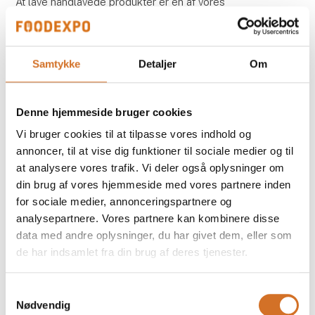
At lave håndlavede produkter er en af vores
prioriteter.
At vælge håndlavede produkter er ikke kun en
Samtykke
Detaljer
Om
investering i et smukt og unikt produkt, men også en
måde at støtte håndværk, kultur og bæredyg
Denne hjemmeside bruger cookies
Vi bruger cookies til at tilpasse vores indhold og
annoncer, til at vise dig funktioner til sociale medier og til
at analysere vores trafik. Vi deler også oplysninger om
din brug af vores hjemmeside med vores partnere inden
for sociale medier, annonceringspartnere og
analysepartnere. Vores partnere kan kombinere disse
data med andre oplysninger, du har givet dem, eller som
de har indsamlet fra din brug af deres tjenester.
23. april 2024
Opdag fordelene ved firkantede potter
Samtykkevalg
Nødvendig
OOhh’s firkantede potter er ikke kun et miljøvenligt