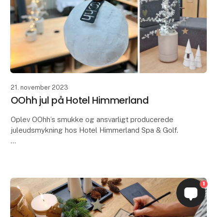
21. november 2023
OOhh jul på Hotel Himmerland
Oplev OOhh’s smukke og ansvarligt producerede
juleudsmykning hos Hotel Himmerland Spa & Golf.
OOHH Collection har netop haft den store ære og
glæde ved at blive betroet en ekstraordinær opgave
- n
1