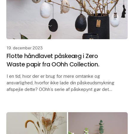
19. december 2023
Flotte håndlavet påskeæg i Zero
Waste papir fra OOhh Collection.
I en tid, hvor der er brug for mere omtanke og
ansvarlighed, hvorfor ikke lade din påskeudsmykning
afspejle dette? OOhh’s serie af påskepynt gør det
muligt at pynte på fineste vis.
Disse påskeæg f