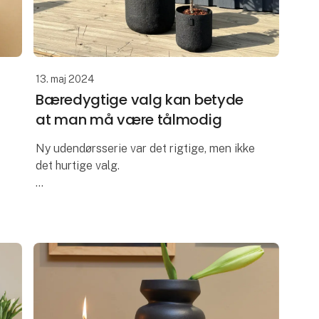
13. maj 2024
Bæredygtige valg kan betyde
at man må være tålmodig
Ny udendørsserie var det rigtige, men ikke
det hurtige valg.
Vi er virkelig stolte af, at have udviklet All
Nature serien i brandet OOhh Collection.
For et par år siden kunne vi ikke længere
få