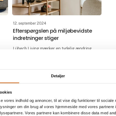
12. september 2024
Efterspørgslen på miljøbevidste
indretninger stiger
Lübech Living mærker en tydelig ændring
på opmærksomheden af miljøbevidste
produkter.
Med 15 år med fokus på bæredygtighed,
Detaljer
har Lübech Living oplevet manglen på
interessen for miljøbevidste produkt
ookies
se vores indhold og annoncer, til at vise dig funktioner til sociale
oplysninger om din brug af vores hjemmeside med vores partnere i
ysepartnere. Vores partnere kan kombinere disse data med andr