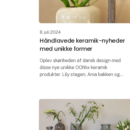
8. juli 2024
Håndlavede keramik-nyheder
med unikke former
Oplev skønheden af dansk design med
disse nye unikke OOhhx keramik
produkter. Lily stagen, Ania bakken og
Ania vasen er med deres elegante, unikke
designs perfekte til at tilføje et strejf af
elegance