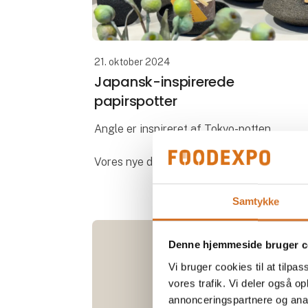
21. oktober 2024
Japansk-inspirerede
papirspotter
Angle er inspireret af Tokyo-potten
Vores nye design Angle udspringer fra de
samme tanker, som vi gjorde os omkring
designet af de populære Tokyo-potte. De
Samtykke
to designs er nemlig inspireret af japans
Denne hjemmeside bruger c
Vi bruger cookies til at tilpas
vores trafik. Vi deler også 
annonceringspartnere og anal