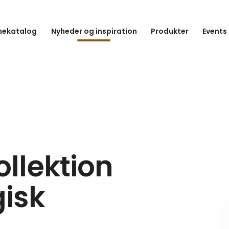
hekatalog
Nyheder og inspiration
Produkter
Events
llektion
isk