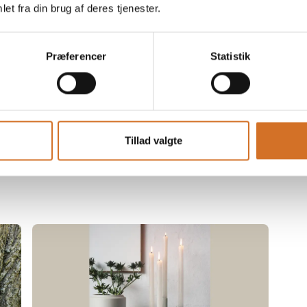
et fra din brug af deres tjenester.
Præferencer
Statistik
6. august 2024
Bæredygtigt julepynt er mere
efterspurgt end nogenside
I takt med at interressen for
Tillad valgte
bæredygtighed stiger, mærker vi også at
interressen for bæredygtig julepynt er
størrere end tidligere. Vi forstår godt
hvorfor. Når man kan skabe den
smukkeste julepynt i