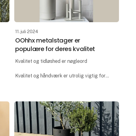
11. juli 2024
OOhhx metalstager er
populære for deres kvalitet
Kvalitet og tidløshed er nøgleord
Kvalitet og håndværk er utrolig vigtig for
Lübech Living og OOhhx stagerne er ikke
en undtagelse. Stagerne er fremstillet i
ekstra kraftigt materiale og håndlavet