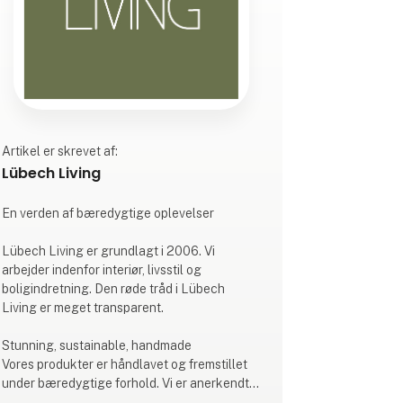
Artikel er skrevet af:
Lübech Living
En verden af bæredygtige oplevelser
Lübech Living er grundlagt i 2006. Vi
arbejder indenfor interiør, livsstil og
boligindretning. Den røde tråd i Lübech
Living er meget transparent.
Stunning, sustainable, handmade
Vores produkter er håndlavet og fremstillet
under bæredygtige forhold. Vi er anerkendte
for vores design, formgivning og kvalitet.