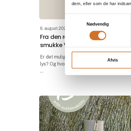
dem, eller som de har indsaml
Samtykkevalg
Nødvendig
6. august 2024
Fra den reneste råvare til
smukke Vance Kitira lys
Er det muligt at finde certificerede rene
Afvis
lys? Og hvorfor er det vigtigt?
I en tid, hvor der er øget opmærksomhed
omkring de sundhedsskadelige risici ved
at brænde lys, er svaret et rungende JA!
Ne