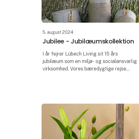
5. august 2024
Jubilee - Jubilæumskollektion
I år fejrer Lübech Living sit 15 års
jubilæum som en miljø- og socialansvarlig
virksomhed. Vores bæredygtige rejse
begyndte syv år før FN’s verdensmål for
bæredygtig udvikling blev lanceret. Lang
tid