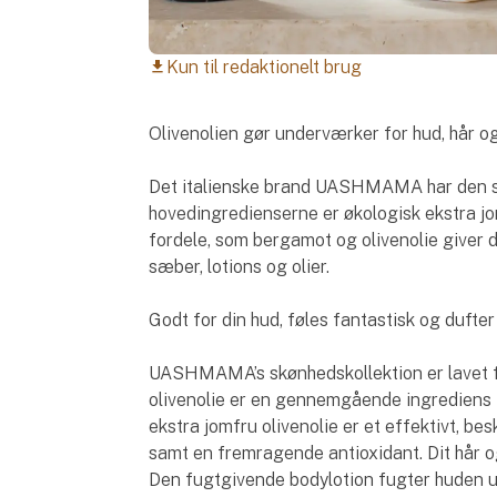
Kun til redaktionelt brug
download
Olivenolien gør underværker for hud, hår o
Det italienske brand UASHMAMA har den sk
hovedingredienserne er økologisk ekstra jom
fordele, som bergamot og olivenolie giver d
sæber, lotions og olier.
Godt for din hud, føles fantastisk og dufte
UASHMAMA’s skønhedskollektion er lavet fo
olivenolie er en gennemgående ingrediens 
ekstra jomfru olivenolie er et effektivt, b
samt en fremragende antioxidant. Dit hår o
Den fugtgivende bodylotion fugter huden ud