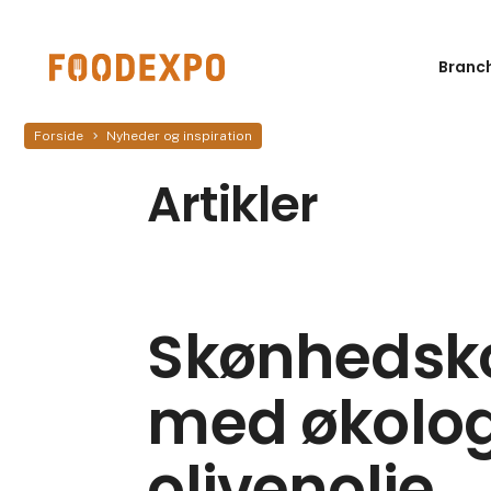
Branc
Forside
Nyheder og inspiration
Artikler
Skønhedsko
med økolog
olivenolie